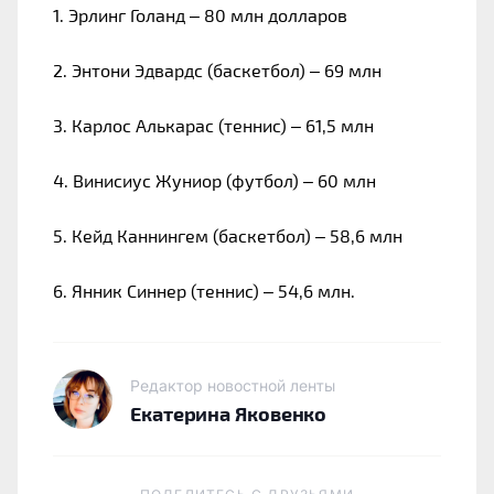
1. Эрлинг Голанд – 80 млн долларов
2. Энтони Эдвардс (баскетбол) – 69 млн
3. Карлос Алькарас (теннис) – 61,5 млн
4. Винисиус Жуниор (футбол) – 60 млн
5. Кейд Каннингем (баскетбол) – 58,6 млн
6. Янник Синнер (теннис) – 54,6 млн.
Редактор новостной ленты
Екатерина Яковенко