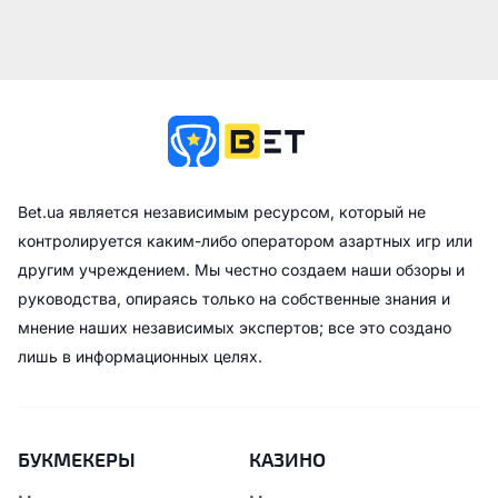
Bet.ua является независимым ресурсом, который не
контролируется каким-либо оператором азартных игр или
другим учреждением. Мы честно создаем наши обзоры и
руководства, опираясь только на собственные знания и
мнение наших независимых экспертов; все это создано
лишь в информационных целях.
БУКМЕКЕРЫ
КАЗИНО