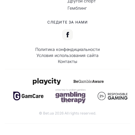
Другой спорт
Гемблинг
СЛЕДИТЕ ЗА НАМИ
Политика конфендициальности
Условия использования сайта
Контакты
© Bet.ua 2026 All rights reserved.