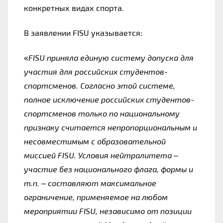
конкретных видах спорта.
В заявлении FISU указывается: 
«
FISU приняла единую систему допуска для 
участия для российских студентов-
спортсменов. Согласно этой системе, 
полное исключение российских студентов-
спортсменов только по национальному 
признаку считается непропорциональным и 
несовместимым с образовательной 
миссией FISU. Условия нейтралитета – 
участие без национального флага, формы и 
т.п. – составляют максимальное 
ограничение, применяемое на любом 
мероприятии FISU, независимо от позиции 