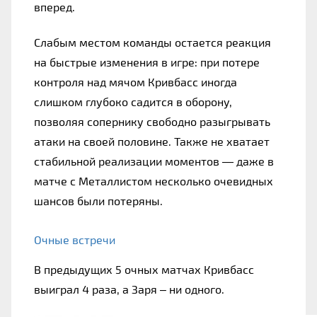
вперед.
Слабым местом команды остается реакция
на быстрые изменения в игре: при потере
контроля над мячом Кривбасс иногда
слишком глубоко садится в оборону,
позволяя сопернику свободно разыгрывать
атаки на своей половине. Также не хватает
стабильной реализации моментов — даже в
матче с Металлистом несколько очевидных
шансов были потеряны.
Очные встречи
В предыдущих 5 очных матчах Кривбасс
выиграл 4 раза, а Заря – ни одного.