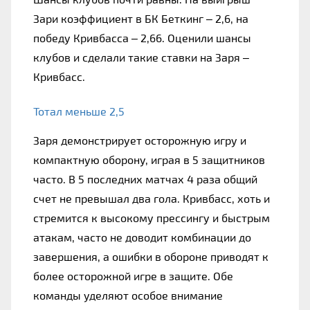
Зари коэффициент в БК Беткинг – 2,6, на
победу Кривбасса – 2,66. Оценили шансы
клубов и сделали такие ставки на Заря –
Кривбасс.
Тотал меньше 2,5
Заря демонстрирует осторожную игру и
компактную оборону, играя в 5 защитников
часто. В 5 последних матчах 4 раза общий
счет не превышал два гола. Кривбасс, хоть и
стремится к высокому прессингу и быстрым
атакам, часто не доводит комбинации до
завершения, а ошибки в обороне приводят к
более осторожной игре в защите. Обе
команды уделяют особое внимание