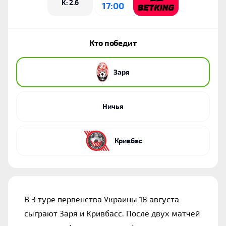
K: 2.6
17:00
Кто победит
‎Заря
Ничья
Кривбас
В 3 туре первенства Украины 18 августа
сыграют Заря и Кривбасс. После двух матчей