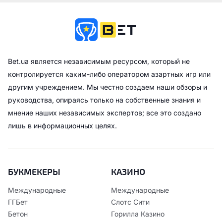
Bet.ua является независимым ресурсом, который не
контролируется каким-либо оператором азартных игр или
другим учреждением. Мы честно создаем наши обзоры и
руководства, опираясь только на собственные знания и
мнение наших независимых экспертов; все это создано
лишь в информационных целях.
БУКМЕКЕРЫ
КАЗИНО
Международные
Международные
ГГБет
Слотс Сити
Бетон
Горилла Казино