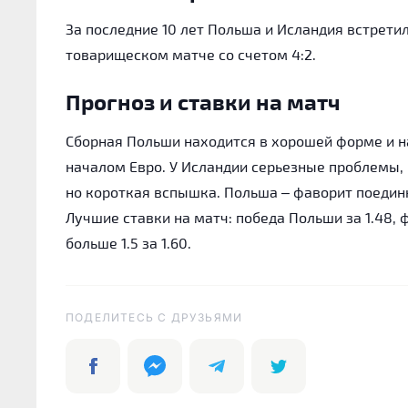
За последние 10 лет Польша и Исландия встретил
товарищеском матче со счетом 4:2.
Прогноз и ставки на матч
Сборная Польши находится в хорошей форме и н
началом Евро. У Исландии серьезные проблемы, и
но короткая вспышка. Польша – фаворит поединк
Лучшие ставки на матч: победа Польши за 1.48, 
больше 1.5 за 1.60.
ПОДЕЛИТЕСЬ C ДРУЗЬЯМИ