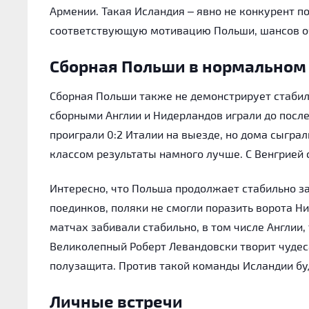
Армении. Такая Исландия – явно не конкурент п
соответствующую мотивацию Польши, шансов о
Сборная Польши в нормальном
Сборная Польши также не демонстрирует стабильн
сборными Англии и Нидерландов играли до послед
проиграли 0:2 Италии на выезде, но дома сыгра
классом результаты намного лучше. С Венгрией с
Интересно, что Польша продолжает стабильно за
поединков, поляки не смогли поразить ворота Нид
матчах забивали стабильно, в том числе Англии, 
Великолепный Роберт Левандовски творит чудес
полузащита. Против такой команды Исландии бу
Личные встречи