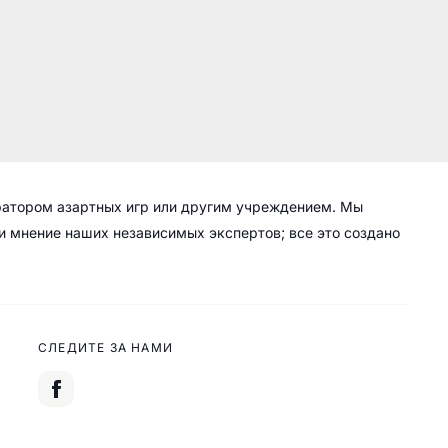
ратором азартных игр или другим учреждением. Мы
 и мнение наших независимых экспертов; все это создано
СЛЕДИТЕ ЗА НАМИ