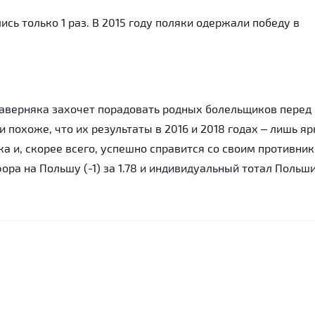
ись только 1 раз. В 2015 году поляки одержали победу в
аверняка захочет порадовать родных болельщиков перед
 похоже, что их результаты в 2016 и 2018 годах – лишь яр
а и, скорее всего, успешно справится со своим противник
фора на Польшу (-1) за 1.78 и индивидуальный тотал Польш