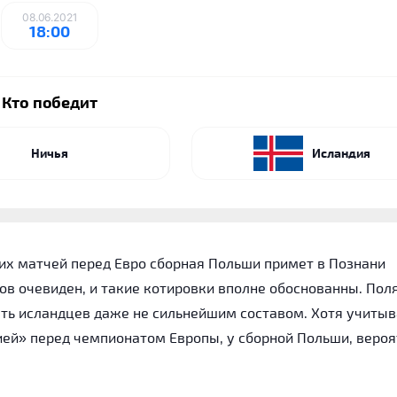
08.06.2021
18:00
Кто победит
Ничья
Исландия
их матчей перед Евро сборная Польши примет в Познани
ов очевиден, и такие котировки вполне обоснованны. Пол
ть исландцев даже не сильнейшим составом. Хотя учитыв
цией» перед чемпионатом Европы, у сборной Польши, вероя