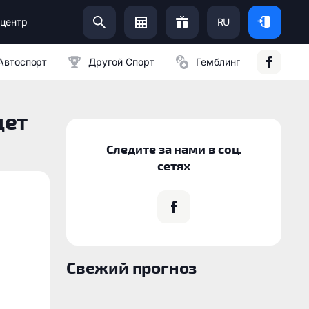
центр
RU
Помоги Украинской Армии:
Автоспорт
Другой Спорт
Гемблинг
дет
Следите за нами в соц.
сетях
Свежий прогноз