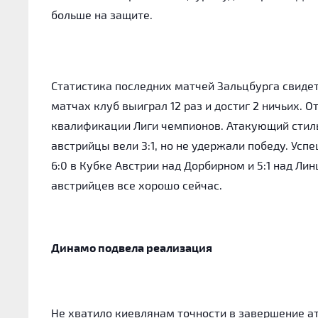
больше на защите.
Статистика последних матчей Зальцбурга свиде
матчах клуб выиграл 12 раз и достиг 2 ничьих. 
квалификации Лиги чемпионов. Атакующий стиль п
австрийцы вели 3:1, но не удержали победу. Усп
6:0 в Кубке Австрии над Дорбирном и 5:1 над Линц
австрийцев все хорошо сейчас.
Динамо подвела реализация
Не хватило киевлянам точности в завершение а