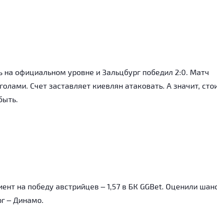
 на официальном уровне и Зальцбург победил 2:0. Матч
олами. Счет заставляет киевлян атаковать. А значит, сто
быть.
ент на победу австрийцев –
1,57
в БК GGBet. Оценили шан
г – Динамо.