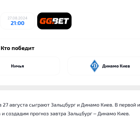
27.08.2024
21:00
Кто победит
Ничья
Динамо Киев
27 августа сыграют Зальцбург и Динамо Киев. В первой 
 и создадим прогноз завтра Зальцбург – Динамо Киев.