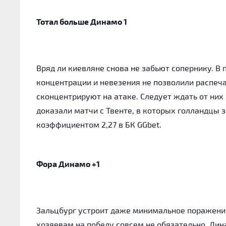
Тотал больше Динамо 1
Вряд ли киевляне снова не забьют сопернику. В
концентрации и невезения не позволили распеча
сконцентрируют на атаке. Следует ждать от них 
доказали матчи с Твенте, в которых голландцы з
коэффициентом
2,27
в БК GGbet.
Фора Динамо +1
Зальцбург устроит даже минимальное поражение
хозяевам на победу совсем не обязательно. Д