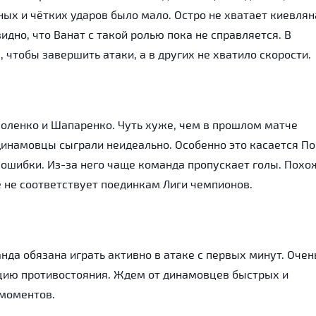
ых и чётких ударов было мало. Остро не хватает киевля
дно, что Ванат с такой ролью пока не справляется. В
 чтобы завершить атаки, а в других не хватило скорости.
моленко и Шапаренко. Чуть хуже, чем в прошлом матче
динамовцы сыграли неидеально. Особенно это касается По
ошибки. Из-за него чаще команда пропускает голы. Похо
е не соответствует поединкам Лиги чемпионов.
нда обязана играть активно в атаке с первых минут. Очен
цию противостояния. Ждем от динамовцев быстрых и
 моментов.