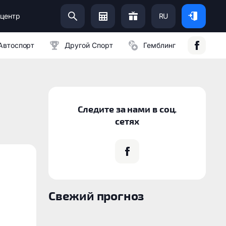
центр
RU
Помоги Украинской Армии:
Автоспорт
Другой Спорт
Гемблинг
Следите за нами в соц.
сетях
Свежий прогноз