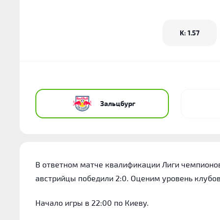
K: 1.57
Зальцбург
В ответном матче квалификации Лиги чемпионов 
австрийцы победили 2:0. Оценим уровень клубов
Начало игры в 22:00 по Киеву.