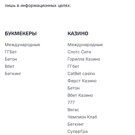
лишь в информационных целях.
БУКМЕКЕРЫ
КАЗИНО
Международные
Международные
ГГБет
Слотс Сити
Бетон
Горилла Казино
Вбет
ГГбет
Беткинг
CatBet casino
Ферст Казино
Бетон
Вбет Казино
777
Вегас
Чемпион Клаб
Беткинг
СуперГра