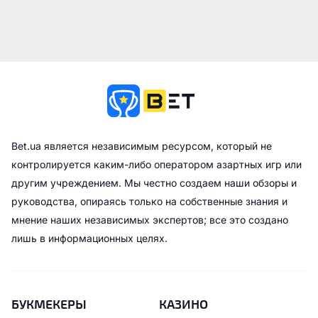
Bet.ua является независимым ресурсом, который не
контролируется каким-либо оператором азартных игр или
другим учреждением. Мы честно создаем наши обзоры и
руководства, опираясь только на собственные знания и
мнение наших независимых экспертов; все это создано
лишь в информационных целях.
БУКМЕКЕРЫ
КАЗИНО