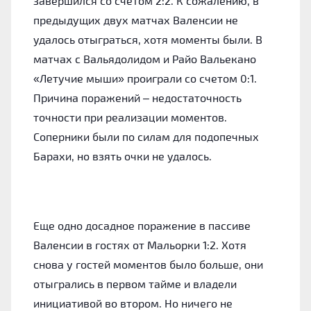
завершился со счетом 2:2. К сожалению, в
предыдущих двух матчах Валенсии не
удалось отыграться, хотя моменты были. В
матчах с Вальядолидом и Райо Вальекано
«Летучие мыши» проиграли со счетом 0:1.
Причина поражений – недостаточность
точности при реализации моментов.
Соперники были по силам для подопечных
Барахи, но взять очки не удалось.
Еще одно досадное поражение в пассиве
Валенсии в гостях от Мальорки 1:2. Хотя
снова у гостей моментов было больше, они
отыгрались в первом тайме и владели
инициативой во втором. Но ничего не