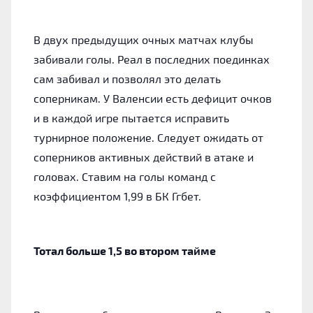
В двух предыдущих очных матчах клубы
забивали голы. Реал в последних поединках
сам забивал и позволял это делать
соперникам. У Валенсии есть дефицит очков
и в каждой игре пытается исправить
турнирное положение. Следует ожидать от
соперников активных действий в атаке и
головах. Ставим на голы команд с
коэффициентом 1,99 в БК Ггбет.
Тотал больше 1,5 во втором тайме