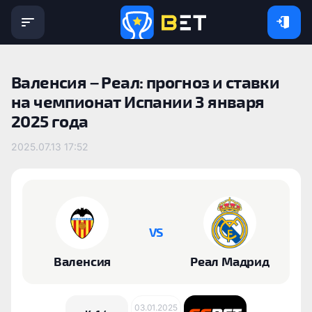
Валенсия – Реал: прогноз и ставки
на чемпионат Испании 3 января
2025 года
2025.07.13 17:52
VS
Валенсия
Реал Мадрид
03.01.2025