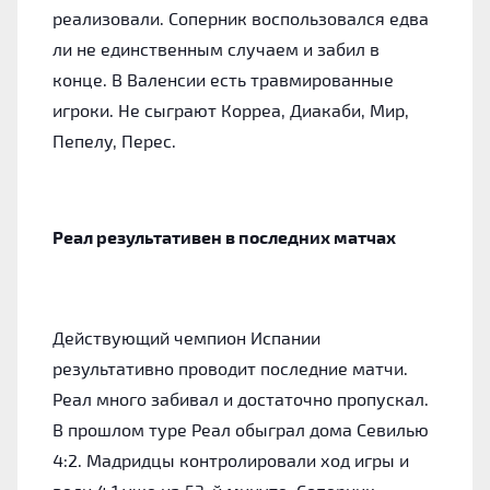
реализовали. Соперник воспользовался едва
ли не единственным случаем и забил в
конце. В Валенсии есть травмированные
игроки. Не сыграют Корреа, Диакаби, Мир,
Пепелу, Перес.
Реал результативен в последних матчах
Действующий чемпион Испании
результативно проводит последние матчи.
Реал много забивал и достаточно пропускал.
В прошлом туре Реал обыграл дома Севилью
4:2. Мадридцы контролировали ход игры и