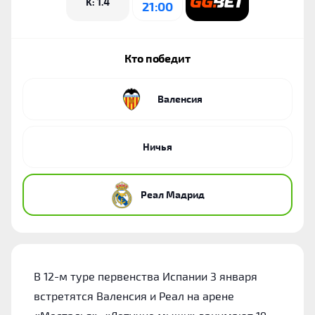
K: 1.4
21:00
Кто победит
Валенсия
Ничья
Реал Мадрид
В 12-м туре первенства Испании 3 января
встретятся Валенсия и Реал на арене