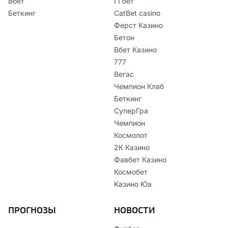
Вбет
ГГбет
Беткинг
CatBet casino
Ферст Казино
Бетон
Вбет Казино
777
Вегас
Чемпион Клаб
Беткинг
СуперГра
Чемпион
Космолот
2К Казино
Фавбет Казино
Космобет
Казино Юа
ПРОГНОЗЫ
НОВОСТИ