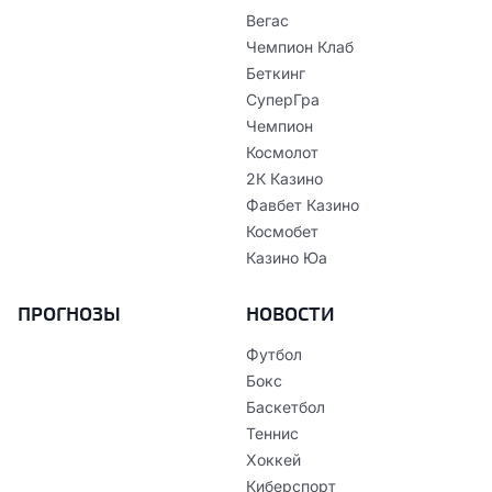
Вегас
Чемпион Клаб
Беткинг
СуперГра
Чемпион
Космолот
2К Казино
Фавбет Казино
Космобет
Казино Юа
ПРОГНОЗЫ
НОВОСТИ
Футбол
Бокс
Баскетбол
Теннис
Хоккей
Киберспорт