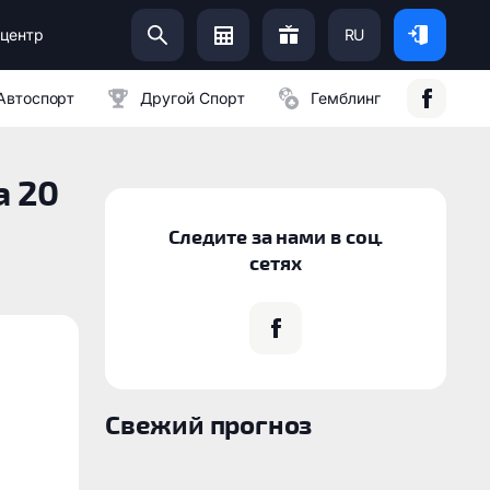
центр
RU
Помоги Украинской Армии:
Автоспорт
Другой Спорт
Гемблинг
а 20
Следите за нами в соц.
сетях
Свежий прогноз