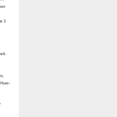
бил
и
в 3
ей.
о,
«Нью-
о