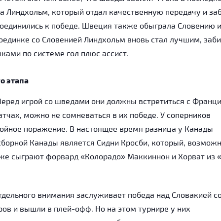
на Линдхольм, который отдал качественную передачу и за
соединились к победе. Швеция также обыграла Словению 
оединке со Словенией Линдхольм вновь стал лучшим, заби
чками по системе гол плюс ассист.
о этапа
 Перед игрой со шведами они должны встретиться с Франци
тчах, можно не сомневаться в их победе. У соперников
тойное поражение. В настоящее время разница у Канады
 сборной Канады является Сидни Кросби, который, возможн
акже сыграют форвард «Колорадо» Маккиннон и Хорват из 
тдельного внимания заслуживает победа над Словакией с
ров и вышли в плей-офф. Но на этом турнире у них