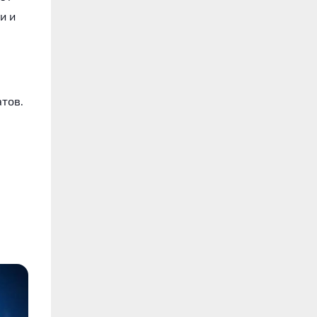
и и
атов.