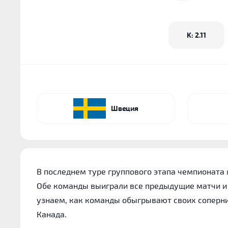
K: 2.11
Швеция
В последнем туре группового этапа чемпионата
Обе команды выиграли все предыдущие матчи и в
узнаем, как команды обыгрывают своих соперни
Канада.