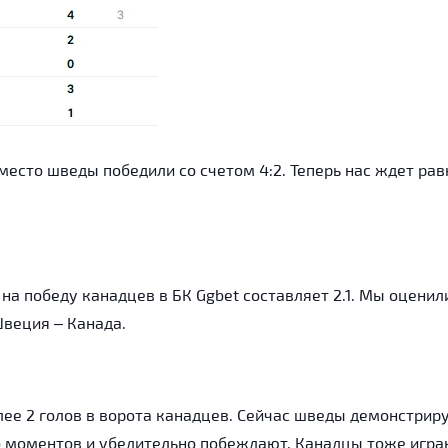
есто шведы победили со счетом 4:2. Теперь нас ждет рав
а победу канадцев в БК Ggbet составляет 2.1. Мы оценил
веция – Канада.
ее 2 голов в ворота канадцев. Сейчас шведы демонстрир
го моментов и убедительно побеждают. Канадцы тоже игр