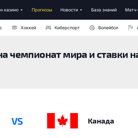
н казино
Прогнозы
Новости
База знаний
Матч-
ино
нусы за регистрацию
ным депозитом
с
Хоккей
Киберспорт
Волейбол
на чемпионат мира и ставки н
VS
Канада