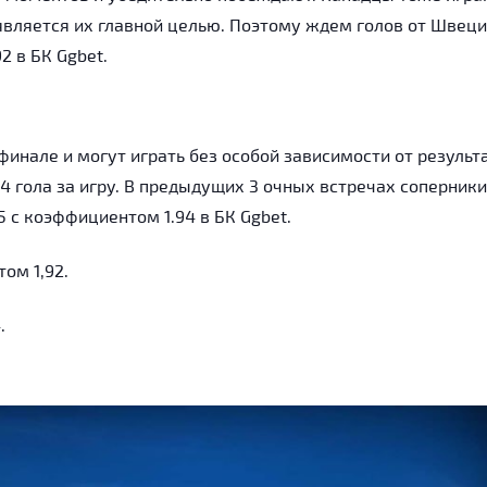
 является их главной целью. Поэтому ждем голов от Швеци
2 в БК Ggbet.
инале и могут играть без особой зависимости от результ
,4 гола за игру. В предыдущих 3 очных встречах соперники
5 с коэффициентом 1.94 в БК Ggbet.
ом 1,92.
.