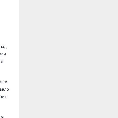
над
ели
 и
даже
овало
бе в
ем