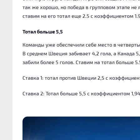
так же хорошо, но победа в групповом этапе не
ставим на его тотал еще 2.5 с коэффициентом 1.9
Тотал больше 5,5
Команды уже обеспечили себе место в четвертьф
В среднем Швеция забивает 4,2 гола, а Канада 5
забили более 5 голов. Ставим на тотал больше 5.
Ставка 1: тотал против Швеции 2,5 с коэффициент
Ставка 2: Тотал больше 5,5 с коэффициентом 1,94