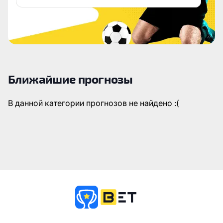
Ближайшие прогнозы
В данной категории прогнозов не найдено :(