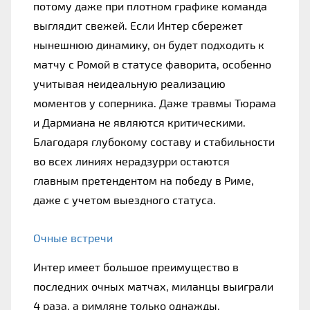
потому даже при плотном графике команда 
выглядит свежей. Если Интер сбережет 
нынешнюю динамику, он будет подходить к 
матчу с Ромой в статусе фаворита, особенно 
учитывая неидеальную реализацию 
моментов у соперника. Даже травмы Тюрама 
и Дармиана не являются критическими. 
Благодаря глубокому составу и стабильности 
во всех линиях нерадзурри остаются 
главным претендентом на победу в Риме, 
даже с учетом выездного статуса.
Очные встречи
Интер имеет большое преимущество в 
последних очных матчах, миланцы выиграли 
4 раза, а римляне только однажды.