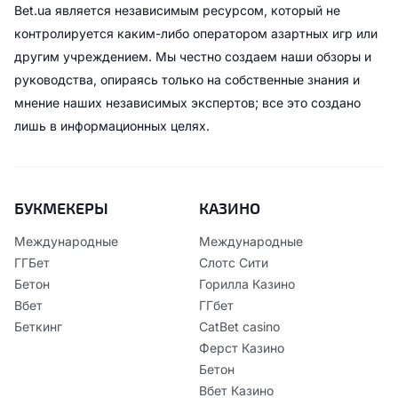
Bet.ua является независимым ресурсом, который не
контролируется каким-либо оператором азартных игр или
другим учреждением. Мы честно создаем наши обзоры и
руководства, опираясь только на собственные знания и
мнение наших независимых экспертов; все это создано
лишь в информационных целях.
БУКМЕКЕРЫ
КАЗИНО
Международные
Международные
ГГБет
Слотс Сити
Бетон
Горилла Казино
Вбет
ГГбет
Беткинг
CatBet casino
Ферст Казино
Бетон
Вбет Казино