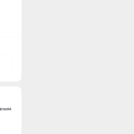
ценим