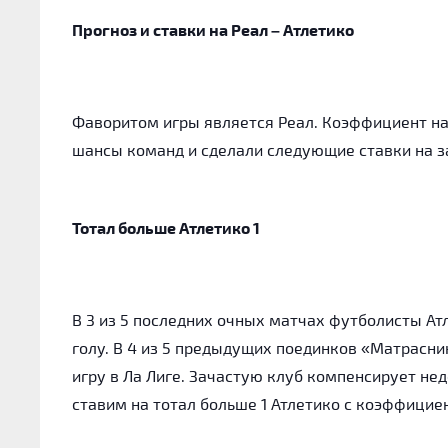
Прогноз и ставки на Реал – Атлетико
Фаворитом игры является Реал. Коэффициент на
шансы команд и сделали следующие ставки на за
Тотал больше Атлетико 1
В 3 из 5 последних очных матчах футболисты Атл
голу. В 4 из 5 предыдущих поединков «Матрасник
игру в Ла Лиге. Зачастую клуб компенсирует не
ставим на тотал больше 1 Атлетико с коэффициен