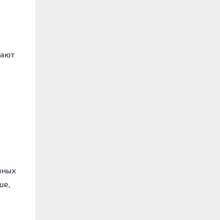
рают
ечных
ше,