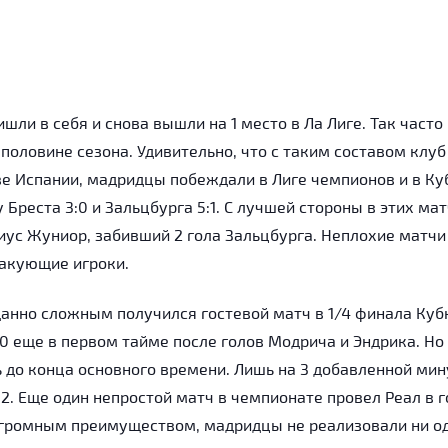
шли в себя и снова вышли на 1 место в Ла Лиге. Так часто
 половине сезона. Удивительно, что с таким составом клуб
ве Испании, мадридцы побеждали в Лиге чемпионов и в Ку
 Бреста 3:0 и Зальцбурга 5:1. С лучшей стороны в этих ма
сиус Жуниор, забивший 2 гола Зальцбурга. Неплохие матчи
такующие игроки.
анно сложным получился гостевой матч в 1/4 финала Куб
0 еще в первом тайме после голов Модрича и Эндрика. Но
ь до конца основного времени. Лишь на 3 добавленной мин
:2. Еще один непростой матч в чемпионате провел Реал в г
я огромным преимуществом, мадридцы не реализовали ни о