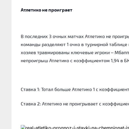
Атлетико не проиграет
В последних 3 очных матчах Атлетико не проигр
команды разделяют 1 очко в турнирной таблице 
хозяев травмированы ключевые игроки – Мбаппе,
непроигрыш Атлетико с коэффициентом 1,94 в Б
Ставка 1: Тотал больше Атлетико 1 с коэффициент
Ставка 2: Атлетико не проигрывает с коэффициен