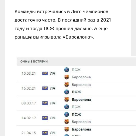
Команды встречались в Лиге чемпионов 
достаточно часто. В последний раз в 2021 
году и тогда ПСЖ прошел дальше. А еще 
раньше выигрывала «Барселона».