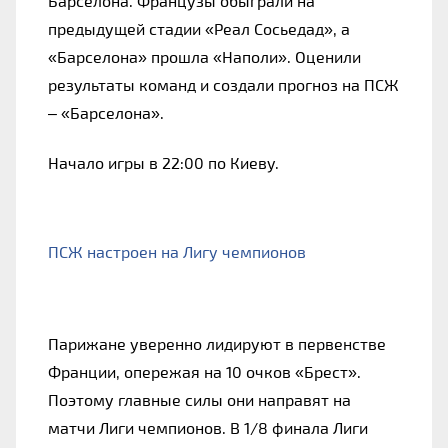
Барселона. Французы обыграли на 
предыдущей стадии «Реал Сосьедад», а 
«Барселона» прошла «Наполи». Оценили 
результаты команд и создали прогноз на ПСЖ 
– «Барселона».
Начало игры в 22:00 по Киеву.
ПСЖ настроен на Лигу чемпионов
Парижане уверенно лидируют в первенстве 
Франции, опережая на 10 очков «Брест». 
Поэтому главные силы они направят на 
матчи Лиги чемпионов. В 1/8 финала Лиги 