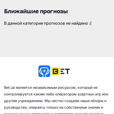
Ближайшие прогнозы
В данной категории прогнозов не найдено :(
Bet.ua является независимым ресурсом, который не
контролируется каким-либо оператором азартных игр или
другим учреждением. Мы честно создаем наши обзоры и
руководства, опираясь только на собственные знания и
мнение наших независимых экспертов; все это создано