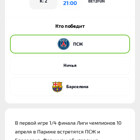
K: 2
21:00
Кто победит
‎ПСЖ
Ничья
Барселона
В первой игре 1/4 финала Лиги чемпионов 10 
апреля в Париже встретятся ПСЖ и 