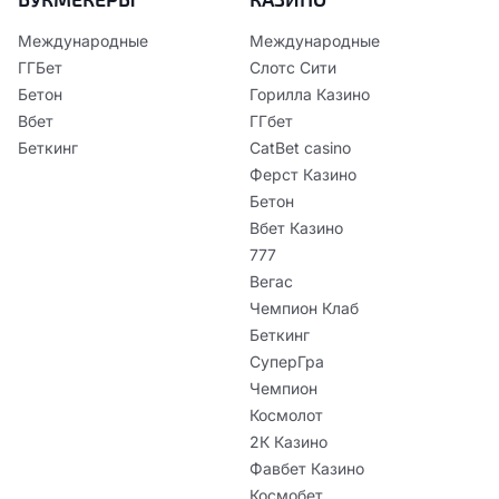
Международные
Международные
ГГБет
Слотс Сити
Бетон
Горилла Казино
Вбет
ГГбет
Беткинг
CatBet casino
Ферст Казино
Бетон
Вбет Казино
777
Вегас
Чемпион Клаб
Беткинг
СуперГра
Чемпион
Космолот
2К Казино
Фавбет Казино
Космобет