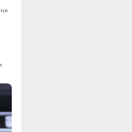
ется
с