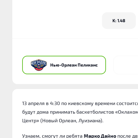
K: 1.48
Нью-Орлеан Пеликанс
13 апреля в 4:30 по киевскому времени состоит
будут дома принимать баскетболистов «Оклахом
Центр» (Новый Орлеан, Луизиана).
Узнаем, смогут ли ребята
Марко Дайно
после дв