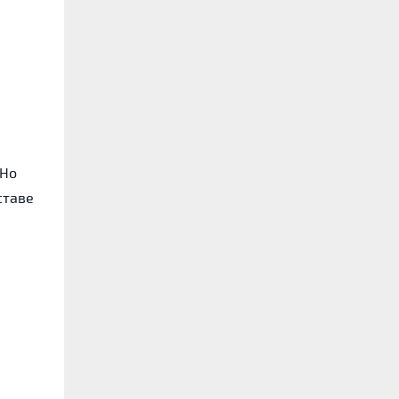
 Но
ставе