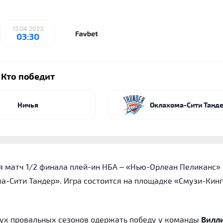
13.04.2023
03:30
Кто победит
Ничья
Оклахома-Сити Танд
ся матч 1/2 финала плей-ин НБА – «Нью-Орлеан Пеликанс»
а-Сити Тандер». Игра состоится на площадке «Смузи-Кинг
ух провальных сезонов одержать победу у команды
Вилл