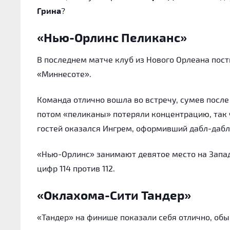
Грина
?
«Нью-Орлинс Пеликанс»
В последнем матче клуб из Нового Орлеана пости
«Миннесоте».
Команда отлично вошла во встречу, сумев после
потом «пеликаны» потеряли концентрацию, так 
гостей оказался Ингрем, оформивший дабл-дабл 
«Нью-Орлинс» занимают девятое место на Западе
цифр 114 против 112.
«Оклахома-Сити Тандер»
«Тандер» на финише показали себя отлично, обы