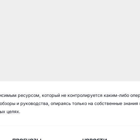
висимым ресурсом, который не контролируется каким-либо опе
обзоры и руководства, опираясь только на собственные знания
ых целях.