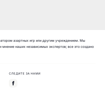
ратором азартных игр или другим учреждением. Мы
 и мнение наших независимых экспертов; все это создано
СЛЕДИТЕ ЗА НАМИ