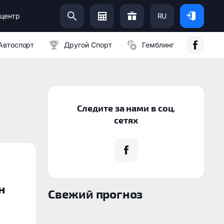
центр
RU
Помоги Украинской Армии:
Автоспорт
Другой Спорт
Гемблинг
Следите за нами в соц.
сетях
н
Свежий прогноз