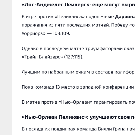
«Лос-Анджелес Лейкерс»: еще могут вырв
К игре против «Пеликанса» подопечные
Дарвина
поражения из пяти последних матчей. Победу «о
Уорриорз» — 103:109.
Однако в последнем матче триумфаторами оказ
«Трейл Блейзерс» (127:115).
Лучшим по набранным очкам в составе калифор
Пока команда 13 место в западной конференции 
В матче против «Нью-Орлеан» гарантировать поб
«Нью-Орлеан Пеликанс»: улучшают свое 
В последних поединках команда Вилли Грина нач