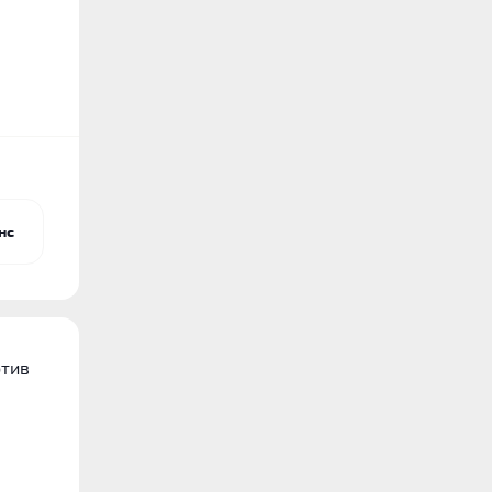
нс
отив