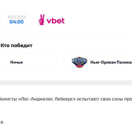
16.02.2023
04:00
Кто победит
Ничья
Нью-Орлеан Пелика
тболисты «Лос-Анджелес Лейкерс» испытают свои силы пр
е.