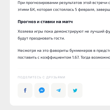
При прогнозировании результатов этой встречи 
этими БК, которая состоялась 5 февраля, заверш
Прогноз и ставки на матч
Хозяева игры пока демонстрируют не лучший фут
будут праздновать гости.
Несмотря на это фавориты букмекеров в предс
поставить с коэффициентом 1.67. Тогда возможн
ПОДЕЛИТЕСЬ C ДРУЗЬЯМИ