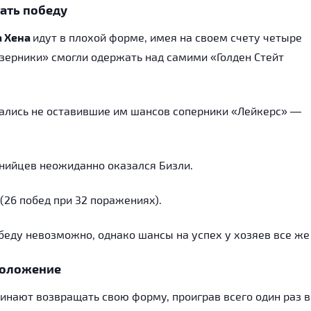
ать победу
 Хена
идут в плохой форме, имея на своем счету четыре
зерники» смогли одержать над самими «Голден Стейт
ались не оставившие им шансов соперники «Лейкерс» —
нийцев неожиданно оказался Бизли.
(26 побед при 32 поражениях).
еду невозможно, однако шансы на успех у хозяев все же 
положение
инают возвращать свою форму, проиграв всего один раз в