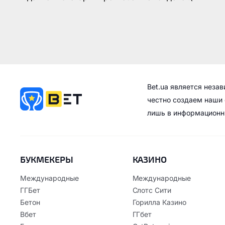
Bet.ua является неза
честно создаем наши 
лишь в информационн
БУКМЕКЕРЫ
КАЗИНО
Международные
Международные
ГГБет
Слотс Сити
Бетон
Горилла Казино
Вбет
ГГбет