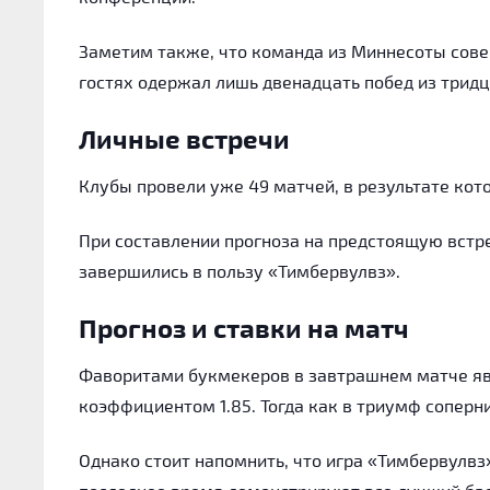
Заметим также, что команда из Миннесоты сове
гостях одержал лишь двенадцать побед из тридц
Личные встречи
Клубы провели уже 49 матчей, в результате кот
При составлении прогноза на предстоящую встре
завершились в пользу «Тимбервулвз».
Прогноз и ставки на матч
Фаворитами букмекеров в завтрашнем матче явл
коэффициентом 1.85. Тогда как в триумф соперн
Однако стоит напомнить, что игра «Тимбервулвз»