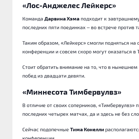
«Лос-Анджелес Лейкерс»
Команда
Дарвина Хэма
подходит к завтрашнему
последних пяти поединках – во встрече против так
Таким образом, «Лейкерс» смогли подняться на 
конференции и совсем скоро могут оказаться в Т
Стоит обратить внимание на то, что в нынешнем
побед из двадцати девяти.
«Миннесота Тимбервулвз»
В отличие от своих соперников, «Тимбервулвз» 
последних четырех матчах, да и здесь не без сло
Сейчас подопечные
Тима Конелли
располагаютс
конференции.