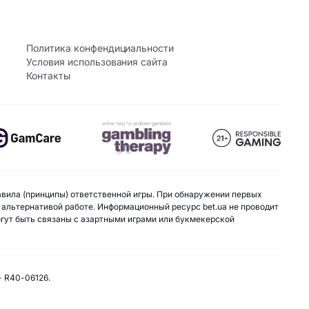
Политика конфендициальности
Условия использования сайта
Контакты
авила (принципы) ответственной игры. При обнаружении первых
 альтернативой работе. Информационный ресурс bet.ua не проводит
могут быть связаны с азартными играми или букмекерской
- R40-06126.