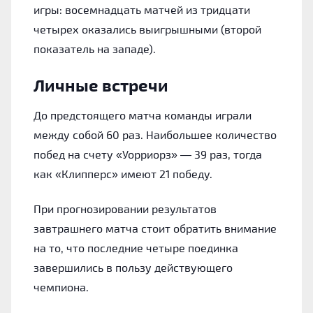
игры: восемнадцать матчей из тридцати
четырех оказались выигрышными (второй
показатель на западе).
Личные встречи
До предстоящего матча команды играли
между собой 60 раз. Наибольшее количество
побед на счету «Уорриорз» — 39 раз, тогда
как «Клипперс» имеют 21 победу.
При прогнозировании результатов
завтрашнего матча стоит обратить внимание
на то, что последние четыре поединка
завершились в пользу действующего
чемпиона.