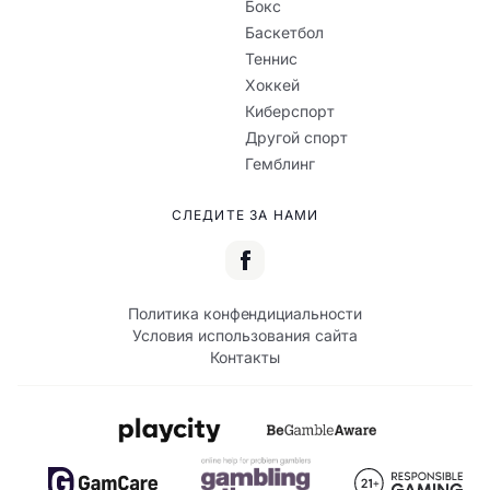
Бокс
Баскетбол
Теннис
Хоккей
Киберспорт
Другой спорт
Гемблинг
СЛЕДИТЕ ЗА НАМИ
Политика конфендициальности
Условия использования сайта
Контакты