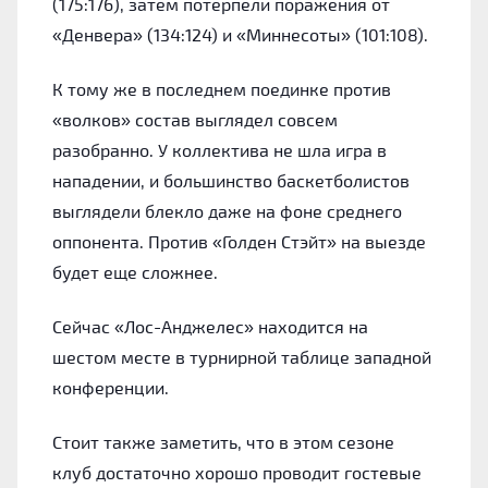
(175:176), затем потерпели поражения от
«Денвера» (134:124) и «Миннесоты» (101:108).
К тому же в последнем поединке против
«волков» состав выглядел совсем
разобранно. У коллектива не шла игра в
нападении, и большинство баскетболистов
выглядели блекло даже на фоне среднего
оппонента. Против «Голден Стэйт» на выезде
будет еще сложнее.
Сейчас «Лос-Анджелес» находится на
шестом месте в турнирной таблице западной
конференции.
Стоит также заметить, что в этом сезоне
клуб достаточно хорошо проводит гостевые