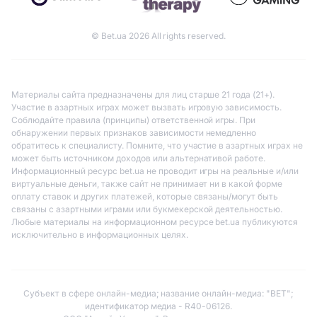
© Bet.ua 2026 All rights reserved.
Материалы сайта предназначены для лиц старше 21 года (21+).
Участие в азартных играх может вызвать игровую зависимость.
Соблюдайте правила (принципы) ответственной игры. При
обнаружении первых признаков зависимости немедленно
обратитесь к специалисту. Помните, что участие в азартных играх не
может быть источником доходов или альтернативой работе.
Информационный ресурс bet.ua не проводит игры на реальные и/или
виртуальные деньги, также сайт не принимает ни в какой форме
оплату ставок и других платежей, которые связаны/могут быть
связаны с азартными играми или букмекерской деятельностью.
Любые материалы на информационном ресурсе bet.ua публикуются
исключительно в информационных целях.
Субъект в сфере онлайн-медиа; название онлайн-медиа: "BET";
идентификатор медиа - R40-06126.