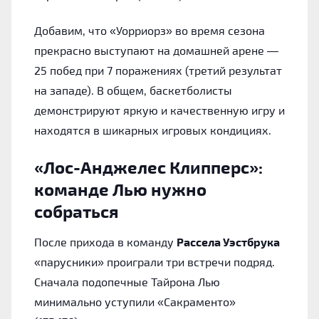
Добавим, что «Уорриорз» во время сезона
прекрасно выступают на домашней арене —
25 побед при 7 поражениях (третий результат
на западе). В общем, баскетболисты
демонстрируют яркую и качественную игру и
находятся в шикарных игровых кондициях.
«Лос-Анджелес Клипперс»:
команде Лью нужно
собраться
После прихода в команду
Рассела Уэстбрука
«парусники» проиграли три встречи подряд.
Сначала подопечные Тайрона Лью
минимально уступили «Сакраменто»