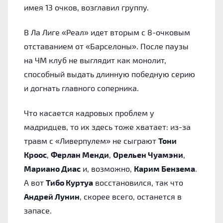
имея 13 очков, возглавил группу.
В Ла Лиге «Реал» идет вторым с 8-очковым
отставанием от «Барселоны». После паузы
на ЧМ клуб не выглядит как монолит,
способный выдать длинную победную серию
и догнать главного соперника.
Что касается кадровых проблем у
мадридцев, то их здесь тоже хватает: из-за
травм с «Ливерпулем» не сыграют
Тони
Кроос
,
Ферлан Менди
,
Орельен Чуамэни
,
Мариано Диас
и, возможно,
Карим Бензема
.
А вот
Тибо Куртуа
восстановился, так что
Андрей Лунин
, скорее всего, останется в
запасе.