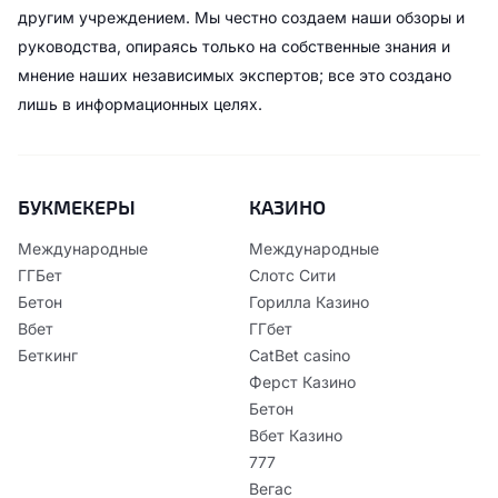
другим учреждением. Мы честно создаем наши обзоры и
руководства, опираясь только на собственные знания и
мнение наших независимых экспертов; все это создано
лишь в информационных целях.
БУКМЕКЕРЫ
КАЗИНО
Международные
Международные
ГГБет
Слотс Сити
Бетон
Горилла Казино
Вбет
ГГбет
Беткинг
CatBet casino
Ферст Казино
Бетон
Вбет Казино
777
Вегас