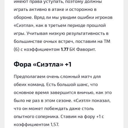
имеют права уступать, поэтому должны
играть активно в атаке и осторожно в
обороне. Вряд ли мы увидим ошибки игроков
«Сиэтла», как в третьем периоде прошлой
игры. Учитывая низкую результативность в
большинстве очных встреч, поставим на ТМ
(6) с коэффициентом
1.77
БК Фаворит.
Фора «Сиэтла» +1
Предполагаем очень сложный матч для
обеих команд. Есть большой шанс, что
основное время завершится вничью, как это
было не раз в этом сезоне. «Сиэтл» показал,
что он может побеждать даже столь
опытного соперника. Ставим на фору +1 с
коэффициентом 1,57.