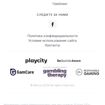
Гемблинг
СЛЕДИТЕ ЗА НАМИ
Политика конфендициальности
Условия использования сайта
Контакты
© Bet.ua 2026 All rights reserved.
Материалы сайта предназначены для лиц старше 21 года (21+).