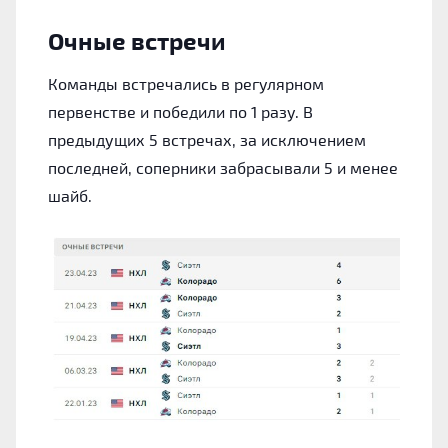
Очные встречи
Команды встречались в регулярном
первенстве и победили по 1 разу. В
предыдущих 5 встречах, за исключением
последней, соперники забрасывали 5 и менее
шайб.