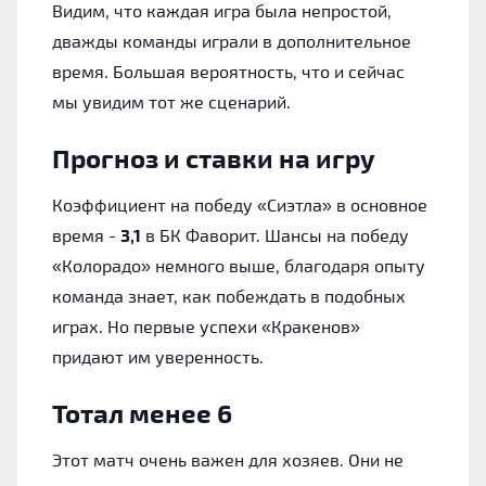
Видим, что каждая игра была непростой,
дважды команды играли в дополнительное
время. Большая вероятность, что и сейчас
мы увидим тот же сценарий.
Прогноз и ставки на игру
Коэффициент на победу «Сиэтла» в основное
время -
3,1
в БК Фаворит. Шансы на победу
«Колорадо» немного выше, благодаря опыту
команда знает, как побеждать в подобных
играх. Но первые успехи «Кракенов»
придают им уверенность.
Тотал менее 6
Этот матч очень важен для хозяев. Они не