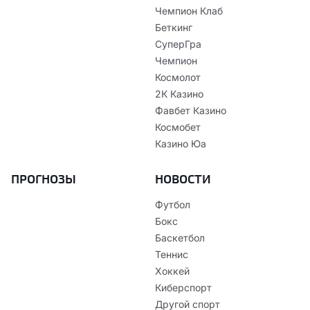
Чемпион Клаб
Беткинг
СуперГра
Чемпион
Космолот
2К Казино
Фавбет Казино
Космобет
Казино Юа
ПРОГНОЗЫ
НОВОСТИ
Футбол
Бокс
Баскетбол
Теннис
Хоккей
Киберспорт
Другой спорт