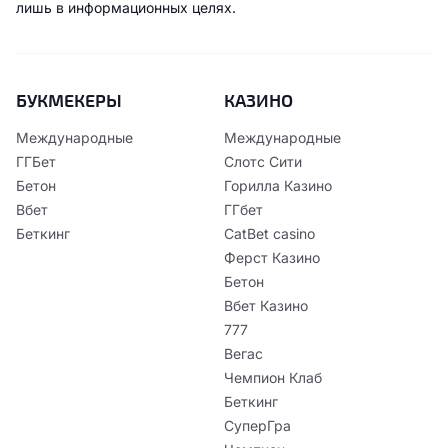
лишь в информационных целях.
БУКМЕКЕРЫ
КАЗИНО
Международные
Международные
ГГБет
Слотс Сити
Бетон
Горилла Казино
Вбет
ГГбет
Беткинг
CatBet casino
Ферст Казино
Бетон
Вбет Казино
777
Вегас
Чемпион Клаб
Беткинг
СуперГра