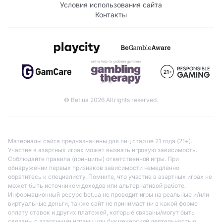
Условия использования сайта
Контакты
© Bet.ua 2026 All rights reserved.
Материалы сайта предназначены для лиц старше 21 года (21+).
Участие в азартных играх может вызвать игровую зависимость.
Соблюдайте правила (принципы) ответственной игры. При
обнаружении первых признаков зависимости немедленно
обратитесь к специалисту. Помните, что участие в азартных играх не
может быть источником доходов или альтернативой работе.
Информационный ресурс bet.ua не проводит игры на реальные и/или
виртуальные деньги, также сайт не принимает ни в какой форме
оплату ставок и других платежей, которые связаны/могут быть
связаны с азартными играми или букмекерской деятельностью.