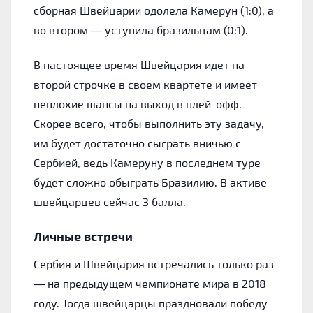
сборная Швейцарии одолела Камерун (1:0), а
во втором — уступила бразильцам (0:1).
В настоящее время Швейцария идет на
второй строчке в своем квартете и имеет
неплохие шансы на выход в плей-офф.
Скорее всего, чтобы выполнить эту задачу,
им будет достаточно сыграть вничью с
Сербией, ведь Камеруну в последнем туре
будет сложно обыграть Бразилию. В активе
швейцарцев сейчас 3 балла.
Личные встречи
Сербия и Швейцария встречались только раз
— на предыдущем чемпионате мира в 2018
году. Тогда швейцарцы праздновали победу