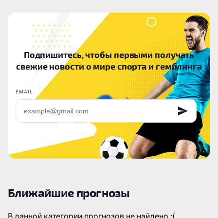
Подпишитесь, чтобы первыми получать
свежие новости о мире спорта и гемблинга
EMAIL
Ближайшие прогнозы
В данной категории прогнозов не найдено :(