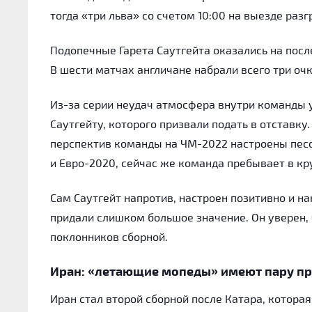
тогда «три льва» со счетом 10:00 на выезде раз
Подопечные Гарета Саутгейта оказались на посл
В шести матчах англичане набрали всего три очка
Из-за серии неудач атмосфера внутри команды
Саутгейту, которого призвали подать в отставку
перспектив команды на ЧМ-2022 настроены песс
и Евро-2020, сейчас же команда пребывает в кр
Сам Саутгейт напротив, настроен позитивно и н
придали слишком большое значение. Он уверен, 
поклонников сборной.
Иран: «летающие мопеды» имеют пару п
Иран стал второй сборной после Катара, котора