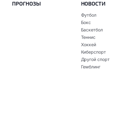
ПРОГНОЗЫ
НОВОСТИ
Футбол
Бокс
Баскетбол
Теннис
Хоккей
Киберспорт
Другой спорт
Гемблинг