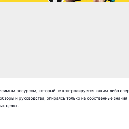
висимым ресурсом, который не контролируется каким-либо опе
обзоры и руководства, опираясь только на собственные знания
ых целях.