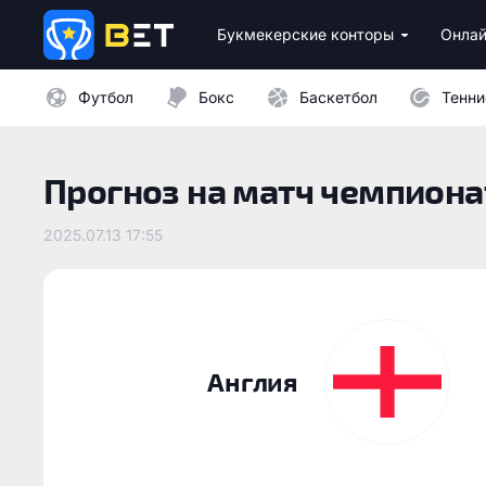
Букмекерские конторы
Онлай
Лицензионные букмекеры Украины
Лучшие провайдеры каз
Бездепозитные бо
Казино с минималь
Футбол
Бокс
Баскетбол
Тенни
Прогноз на матч чемпионат
2025.07.13 17:55
Англия