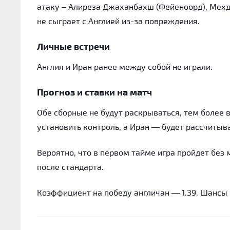
атаку – Алиреза Джаханбахш (Фейеноорд), Мехди
не сыграет с Англией из-за повреждения.
Личные встречи
Англия и Иран ранее между собой не играли.
Прогноз и ставки на матч
Обе сборные не будут раскрываться, тем более 
установить контроль, а Иран — будет рассчитыва
Вероятно, что в первом тайме игра пройдет без 
после стандарта.
Коэффициент на победу англичан — 1.39. Шансы 