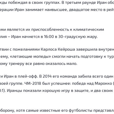
жды побеждая в своих группах. В третьем раунде Иран об
ерации Иран занимает наивысшее, двадцатое место в рей
ми является их приспособленность к климатическим
лия – Иран начнется в 16:00 в 30-градусную жару.
твии с пожеланиями Карлоса Кейроша завершила внутре
чему, «летающие мопеды» смогли начать подготовку к ту
кому тренеру все равно оказалось мало.
 Иран в плей-офф. В 2014 его команда забила всего один 
воей группе. ЧМ-2018 был успешнее: победа над Марокко (1
1:1). Иранцы показали хорошую игру в защите, и два своих
оборону, хотя самые известные его футболисты представ