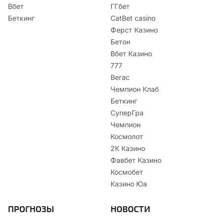
Вбет
ГГбет
Беткинг
CatBet casino
Ферст Казино
Бетон
Вбет Казино
777
Вегас
Чемпион Клаб
Беткинг
СуперГра
Чемпион
Космолот
2К Казино
Фавбет Казино
Космобет
Казино Юа
ПРОГНОЗЫ
НОВОСТИ