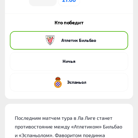
Кто победит
Атлетик Бильбао
Ничья
Эспаньол
Последним матчем тура в Ла Лиге станет
противостояние между «Атлетиком» Бильбао
и «Эспаньолом». Фаворитом поединка