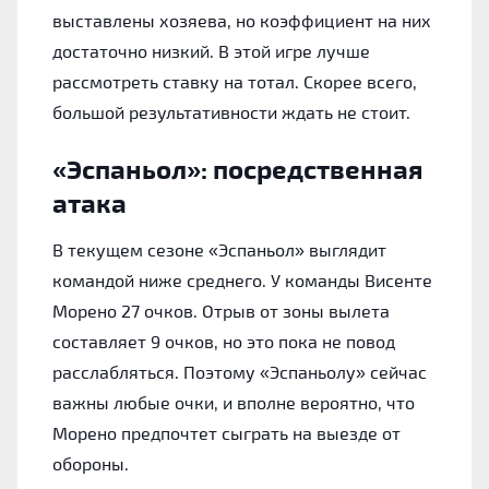
выставлены хозяева, но коэффициент на них
достаточно низкий. В этой игре лучше
рассмотреть ставку на тотал. Скорее всего,
большой результативности ждать не стоит.
«Эспаньол»: посредственная
атака
В текущем сезоне «Эспаньол» выглядит
командой ниже среднего. У команды Висенте
Морено 27 очков. Отрыв от зоны вылета
составляет 9 очков, но это пока не повод
расслабляться. Поэтому «Эспаньолу» сейчас
важны любые очки, и вполне вероятно, что
Морено предпочтет сыграть на выезде от
обороны.