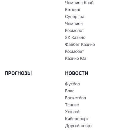
Чемпион Клаб
Беткинг
СуперГра
Чемпион
Космолот
2К Казино
Фавбет Казино
Космобет
Казино Юа
ПРОГНОЗЫ
НОВОСТИ
Футбол
Бокс
Баскетбол
Теннис
Хоккей
Киберспорт
Другой спорт