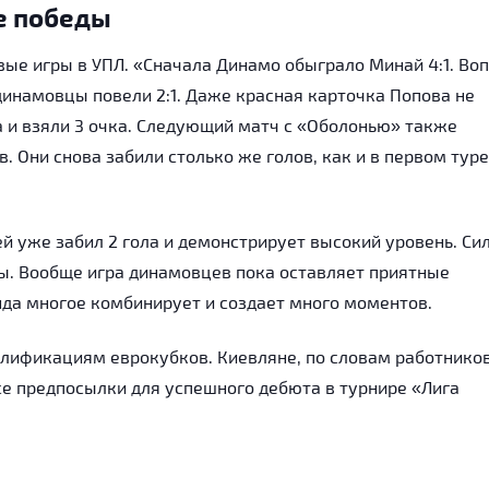
е победы
ые игры в УПЛ. «Сначала Динамо обыграло Минай 4:1. Воп
 динамовцы повели 2:1. Даже красная карточка Попова не
а и взяли 3 очка. Следующий матч с «Оболонью» также
Они снова забили столько же голов, как и в первом туре
 уже забил 2 гола и демонстрирует высокий уровень. Си
лы. Вообще игра динамовцев пока оставляет приятные
анда многое комбинирует и создает много моментов.
лификациям еврокубков. Киевляне, по словам работнико
се предпосылки для успешного дебюта в турнире «Лига