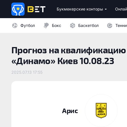
Букмекерские конторы
Онлай
Лицензионные букмекеры Украины
Лучшие провайдеры каз
Бездепозитные бо
Казино с минималь
Футбол
Бокс
Баскетбол
Тенни
Прогноз на квалификацию 
«Динамо» Киев 10.08.23
2025.07.13 17:55
Арис