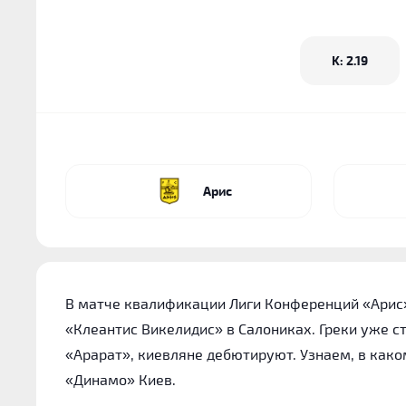
K: 2.19
Арис
В матче квалификации Лиги Конференций «Арис»
«Клеантис Викелидис» в Салониках. Греки уже с
«Арарат», киевляне дебютируют. Узнаем, в како
«Динамо» Киев.