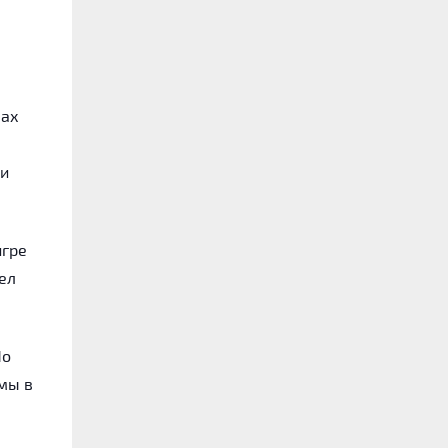
чах
 и
игре
дел
Но
емы в