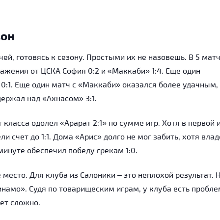
зон
ей, готовясь к сезону. Простыми их не назовешь. В 5 мат
ажения от ЦСКА София 0:2 и «Маккаби» 1:4. Еще один
0:1. Еще один матч с «Маккаби» оказался более удачным,
держал над «Ахнасом» 3:1.
 класса одолел «Арарат 2:1» по сумме игр. Хотя в первой 
и счет до 1:1. Дома «Арис» долго не мог забить, хотя вла
минуте обеспечил победу грекам 1:0.
 место. Для клуба из Салоники – это неплохой результат. 
инамо». Судя по товарищеским играм, у клуба есть пробл
дет сложно.