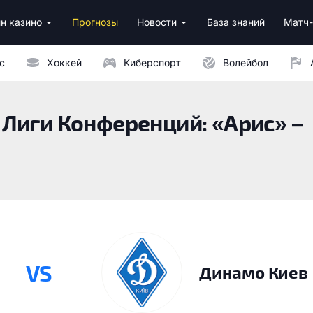
н казино
Прогнозы
Новости
База знаний
Матч-
ино
нусы за регистрацию
ным депозитом
с
Хоккей
Киберспорт
Волейбол
Лиги Конференций: «Арис» –
VS
Динамо Киев