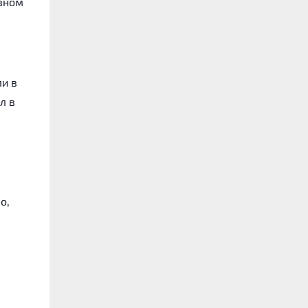
овном
и в
л в
о,