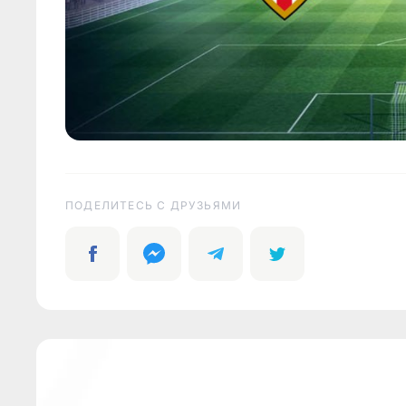
ПОДЕЛИТЕСЬ C ДРУЗЬЯМИ