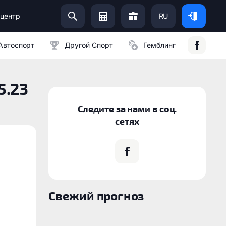
центр
RU
Помоги Украинской Армии:
Автоспорт
Другой Спорт
Гемблинг
5.23
Следите за нами в соц.
сетях
Свежий прогноз