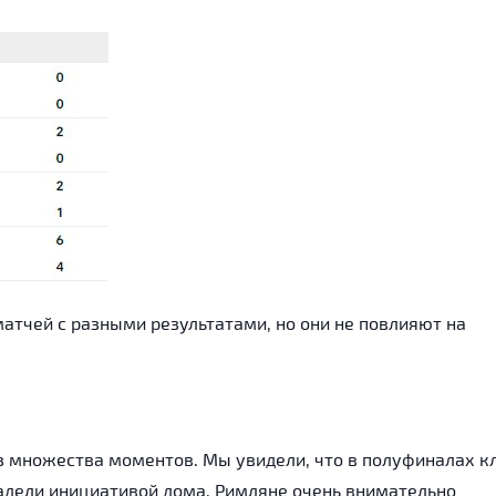
атчей с разными результатами, но они не повлияют на
ез множества моментов. Мы увидели, что в полуфиналах к
адели инициативой дома. Римляне очень внимательно