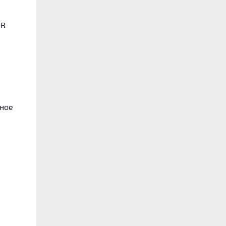
 В
нное