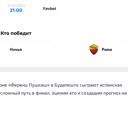
31.05.2023
21:00
Кто победит
Ничья
Рома
ионе «Ференц Пушкаш» в Будапеште сыграют испанская
сложный путь в финал, оценим его и создадим прогноз на