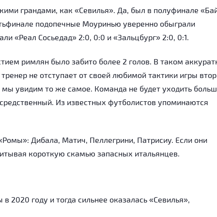
акими грандами, как «Севилья». Да, был в полуфинале «Ба
вертьфинале подопечные Моуринью уверенно обыграли
и «Реал Сосьедад» 2:0, 0:0 и «Зальцбург» 2:0, 0:1.
астием римлян было забито более 2 голов. В таком аккура
й тренер не отступает от своей любимой тактики игры вто
е мы увидим то же самое. Команда не будет уходить боль
посредственный. Из известных футболистов упоминаются
«Ромы»: Дибала, Матич, Пеллегрини, Патрисиу. Если они
учитывая короткую скамью запасных итальянцев.
 в 2020 году и тогда сильнее оказалась «Севилья»,