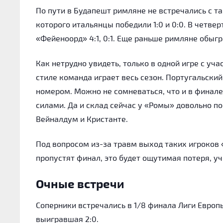
По пути в Будапешт римляне не встречались с т
которого итальянцы победили 1:0 и 0:0. В чет
«Фейеноорд» 4:1, 0:1. Еще раньше римляне обыграл
Как нетрудно увидеть, только в одной игре с уч
стиле команда играет весь сезон. Португальски
номером. Можно не сомневаться, что и в финал
силами. Да и склад сейчас у «Ромы» довольно 
Вейналдум и Кристанте.
Под вопросом из-за травм выход таких игроков 
пропустят финал, это будет ощутимая потеря, 
Очные встречи
Соперники встречались в 1/8 финала Лиги Европы
выигравшая 2:0.