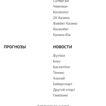
СуперГра
Чемпион
Космолот
2К Казино
Фавбет Казино
Космобет
Казино Юа
ПРОГНОЗЫ
НОВОСТИ
Футбол
Бокс
Баскетбол
Теннис
Хоккей
Киберспорт
Другой спорт
Гемблинг