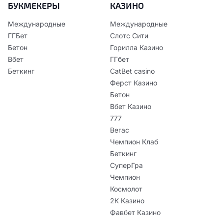
БУКМЕКЕРЫ
КАЗИНО
Международные
Международные
ГГБет
Слотс Сити
Бетон
Горилла Казино
Вбет
ГГбет
Беткинг
CatBet casino
Ферст Казино
Бетон
Вбет Казино
777
Вегас
Чемпион Клаб
Беткинг
СуперГра
Чемпион
Космолот
2К Казино
Фавбет Казино