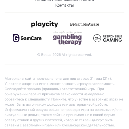
Контакты
© Bet.ua 2026 All rights reserved.
Материалы сайта предназначены для лиц старше 21 года (21+).
Участие в азартных играх может вызвать игровую зависимость.
Соблюдайте правила (принципы) ответственной игры. При
обнаружении первых признаков зависимости немедленно
обратитесь к специалисту. Помните, что участие в азартных играх не
может быть источником доходов или альтернативой работе.
Информационный ресурс bet.ua не проводит игры на реальные и/или
виртуальные деньги, также сайт не принимает ни в какой форме
оплату ставок и других платежей, которые связаны/могут быть
связаны с азартными играми или букмекерской деятельностью.