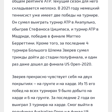
общем рейтинге ATP. Текущий сезон для него
складывается неплохо. В 2021 году немецкий
теннисист уже имеет две победы на турнире.
Он сумел выиграть турнир ATP в Акапулько,
обыграв Стефаноса Циципаса, и турнир ATP в
Мадриде, победив в финале Маттео
Берреттини. Кроме того, за последние 4
турнира Большого Шлема Зверев сумел
трижды дойти до стадии полуфинала, и один
раз даже дошел до финала US Open-2020.
Зверев прекрасно чувствует себя на двух
покрытиях – на грунте и на харде. Из 15 его
побед на всех турнирах 9 было добыто на
харде и 6 на грунте. За последние 2 года он
выиграл 3 турнира на харде. Смог выйти в
полуфинал Australian Open и в финал US