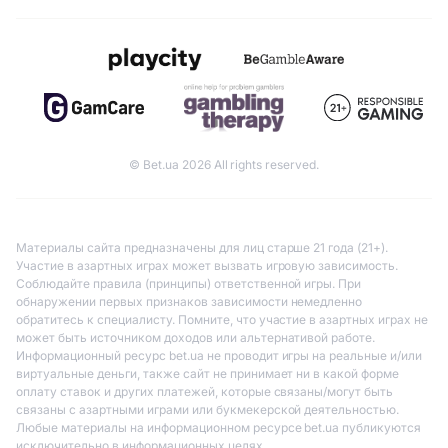
© Bet.ua 2026 All rights reserved.
Материалы сайта предназначены для лиц старше 21 года (21+).
Участие в азартных играх может вызвать игровую зависимость.
Соблюдайте правила (принципы) ответственной игры. При
обнаружении первых признаков зависимости немедленно
обратитесь к специалисту. Помните, что участие в азартных играх не
может быть источником доходов или альтернативой работе.
Информационный ресурс bet.ua не проводит игры на реальные и/или
виртуальные деньги, также сайт не принимает ни в какой форме
оплату ставок и других платежей, которые связаны/могут быть
связаны с азартными играми или букмекерской деятельностью.
Любые материалы на информационном ресурсе bet.ua публикуются
исключительно в информационных целях.