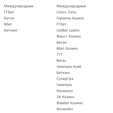
Международные
Международные
ГГБет
Слотс Сити
Бетон
Горилла Казино
Вбет
ГГбет
Беткинг
CatBet casino
Ферст Казино
Бетон
Вбет Казино
777
Вегас
Чемпион Клаб
Беткинг
СуперГра
Чемпион
Космолот
2К Казино
Фавбет Казино
Космобет