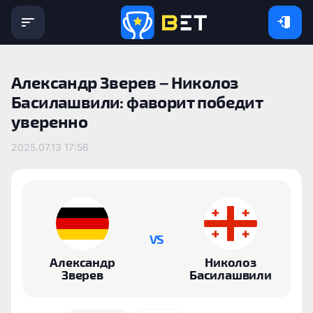
Александр Зверев – Николоз
Басилашвили: фаворит победит
уверенно
2025.07.13 17:56
VS
Александр
Николоз
Зверев
Басилашвили