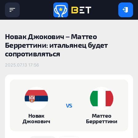
Новак Джокович – Маттео
Берреттини: итальянец будет
сопротивляться
2025.07.13 17:56
VS
Новак
Маттео
Джокович
Берреттини