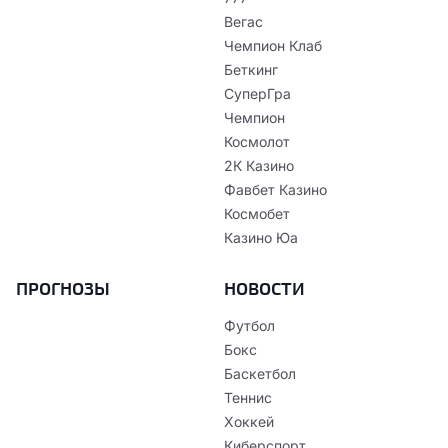
Вегас
Чемпион Клаб
Беткинг
СуперГра
Чемпион
Космолот
2К Казино
Фавбет Казино
Космобет
Казино Юа
ПРОГНОЗЫ
НОВОСТИ
Футбол
Бокс
Баскетбол
Теннис
Хоккей
Киберспорт