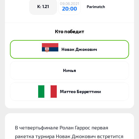
09.06.2021
K: 1.21
20:00
Кто победит
Новак Джокович
Ничья
Маттео Берреттини
В четвертьфинале Ролан Гаррос первая
ракетка турнира Новак Джокович встретится