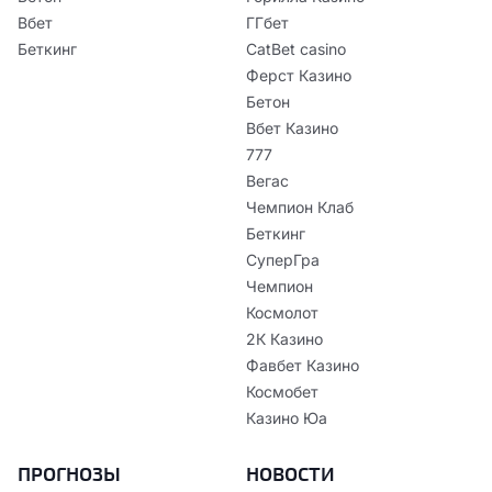
Вбет
ГГбет
Беткинг
CatBet casino
Ферст Казино
Бетон
Вбет Казино
777
Вегас
Чемпион Клаб
Беткинг
СуперГра
Чемпион
Космолот
2К Казино
Фавбет Казино
Космобет
Казино Юа
ПРОГНОЗЫ
НОВОСТИ