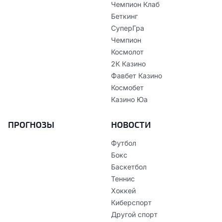
Чемпион Клаб
Беткинг
СуперГра
Чемпион
Космолот
2К Казино
Фавбет Казино
Космобет
Казино Юа
ПРОГНОЗЫ
НОВОСТИ
Футбол
Бокс
Баскетбол
Теннис
Хоккей
Киберспорт
Другой спорт