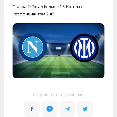
Ставка 2: Тотал больше 1,5 Интера с 
коэффициентом 2,45.
ПОДЕЛИТЕСЬ C ДРУЗЬЯМИ