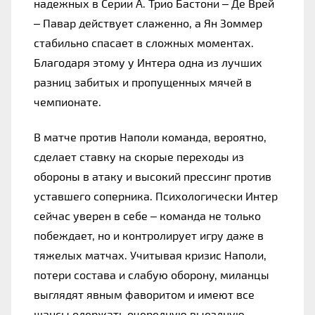
надежных в Серии А. Трио Бастони – Де Врей 
– Павар действует слаженно, а Ян Зоммер 
стабильно спасает в сложных моментах. 
Благодаря этому у Интера одна из лучших 
разниц забитых и пропущенных мячей в 
чемпионате.
В матче против Наполи команда, вероятно, 
сделает ставку на скорые переходы из 
обороны в атаку и высокий прессинг против 
уставшего соперника. Психологически Интер 
сейчас уверен в себе – команда не только 
побеждает, но и контролирует игру даже в 
тяжелых матчах. Учитывая кризис Наполи, 
потери состава и слабую оборону, миланцы 
выглядят явным фаворитом и имеют все 
шансы одержать очередную выездную 