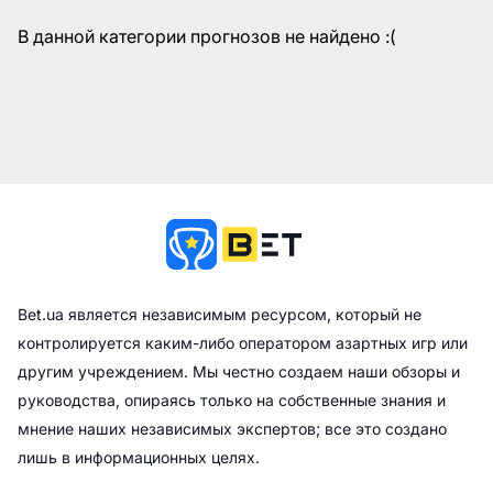
В данной категории прогнозов не найдено :(
Bet.ua является независимым ресурсом, который не
контролируется каким-либо оператором азартных игр или
другим учреждением. Мы честно создаем наши обзоры и
руководства, опираясь только на собственные знания и
мнение наших независимых экспертов; все это создано
лишь в информационных целях.