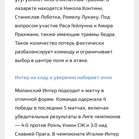
лазарете находятся Никола Контини, 
Станислав Лоботка, Ромелу Лукаку. Под 
вопросом участие Раса Гейлунна и Амира 
Ррахмани, также имеющие травмы бедра. 
Такое количество потерь фактически 
разбалансирует команду и ограничивает 
выбор в центре поля и в атаке.
Интер на ходу и уверенно набирает очки
Миланский Интер подходит к матчу в 
отличной форме. Команда одержала 4 
победы в последних 5 матчах, включая 
убедительные результаты в Лиге чемпионов 
— 4:0 против Рояль Унион СЖ и 3:0 над 
Славией Прага. В чемпионате Италии Интер 