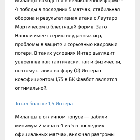
Миланцы находятся в великолепной форме - 
4 победы в последних 5 матчах, стабильная 
оборона и результативная атака с Лаутаро 
Мартинесом в блестящей форме. Зато 
Наполи имеет серию неудачных игр, 
проблемы в защите и серьезные кадровые 
потери. В таких условиях Интер выглядит 
увереннее как тактически, так и физически, 
поэтому ставка на фору (0) Интера с 
коэффициентом 1,75 в БК Фавбет является 
оптимальной.
Тотал больше 1,5 Интера
Миланцы в отличном тонусе — забили 
минимум 2 мяча в 4 из 5 в последних 
официальных матчах, включая разгромы 