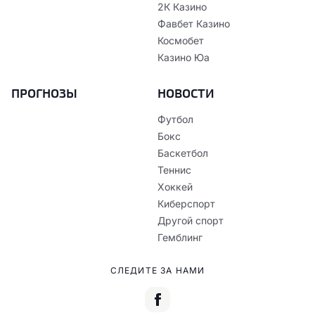
2К Казино
Фавбет Казино
Космобет
Казино Юа
ПРОГНОЗЫ
НОВОСТИ
Футбол
Бокс
Баскетбол
Теннис
Хоккей
Киберспорт
Другой спорт
Гемблинг
СЛЕДИТЕ ЗА НАМИ