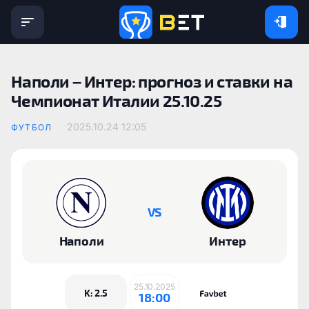
Наполи – Интер: прогноз и ставки на
Чемпионат Италии 25.10.25
2025.10.24 12:05
ФУТБОЛ
VS
Наполи
Интер
25.10.2025
K: 2.5
18:00