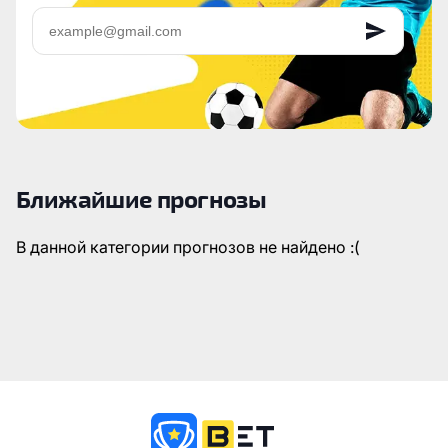
Ближайшие прогнозы
В данной категории прогнозов не найдено :(