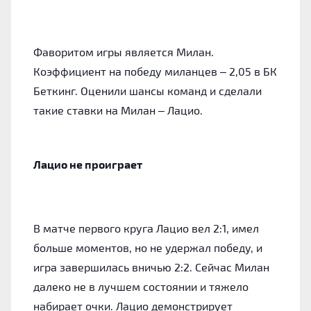
Фаворитом игры является Милан.
Коэффициент на победу миланцев – 2,05 в БК
Беткинг. Оценили шансы команд и сделали
такие ставки на Милан – Лацио.
Лацио не проиграет
В матче первого круга Лацио вел 2:1, имел
больше моментов, но не удержал победу, и
игра завершилась вничью 2:2. Сейчас Милан
далеко не в лучшем состоянии и тяжело
набирает очки. Лацио демонстрирует