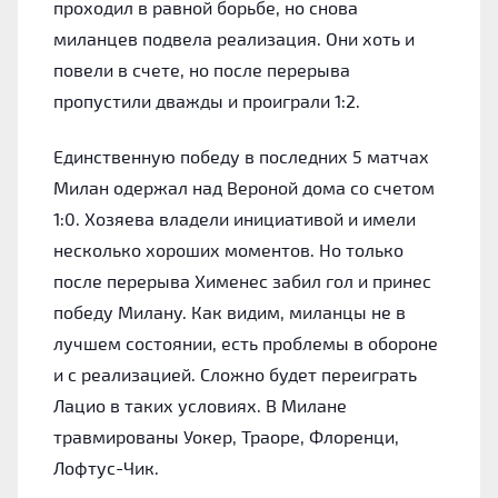
проходил в равной борьбе, но снова
миланцев подвела реализация. Они хоть и
повели в счете, но после перерыва
пропустили дважды и проиграли 1:2.
Единственную победу в последних 5 матчах
Милан одержал над Вероной дома со счетом
1:0. Хозяева владели инициативой и имели
несколько хороших моментов. Но только
после перерыва Хименес забил гол и принес
победу Милану. Как видим, миланцы не в
лучшем состоянии, есть проблемы в обороне
и с реализацией. Сложно будет переиграть
Лацио в таких условиях. В Милане
травмированы Уокер, Траоре, Флоренци,
Лофтус-Чик.