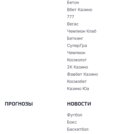
Бетон
Вбет Казино
777
Вегас
Чемпион Клаб
Беткинг
СуперГра
Чемпион
Космолот
2К Казино
Фавбет Казино
Космобет
Казино Юа
ПРОГНОЗЫ
НОВОСТИ
Футбол
Бокс
Баскетбол