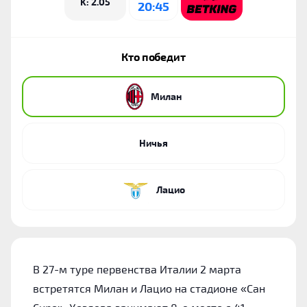
K: 2.05
20:45
Кто победит
Милан
Ничья
Лацио
В 27-м туре первенства Италии 2 марта
встретятся Милан и Лацио на стадионе «Сан