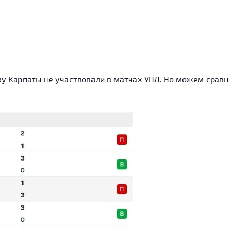
ку Карпаты не участвовали в матчах УПЛ. Но можем сравн