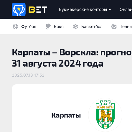
Букмекерские конторы
Онлай
Лицензионные букмекеры Украины
Лучшие провайдеры каз
Бездепозитные бо
Казино с минималь
Футбол
Бокс
Баскетбол
Тенни
Карпаты – Ворскла: прогно
31 августа 2024 года
2025.07.13 17:52
Карпаты