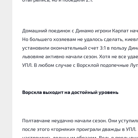
Домашний поединок с Динамо игроки Карпат нача
Но большего хозяевам не удалось сделать, киев
установили окончательный счет 3:1 в пользу Дин
львовяне активно начали сезон. Хотя не все уда
УПЛ. В любом случае с Ворсклой подопечные Луп
Ворскла выходит на достойный уровень
Полтавчане неудачно начали сезон. Они уступили
после этого «горняки» проиграли дважды в УПЛ.
настроились должным образом. Ведь в предыду