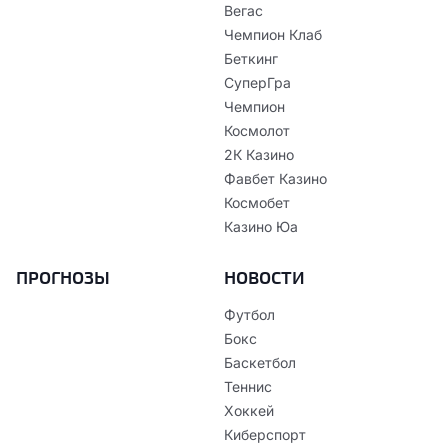
Вегас
Чемпион Клаб
Беткинг
СуперГра
Чемпион
Космолот
2К Казино
Фавбет Казино
Космобет
Казино Юа
ПРОГНОЗЫ
НОВОСТИ
Футбол
Бокс
Баскетбол
Теннис
Хоккей
Киберспорт