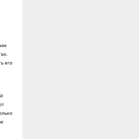
им 
ах. 
 его 
й 
т 
лько 
е 