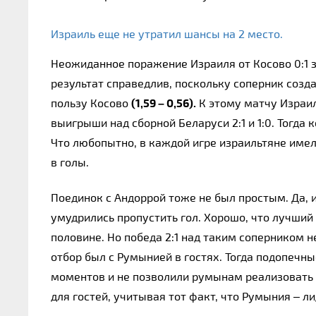
Израиль еще не утратил шансы на 2 место.
Неожиданное поражение Израиля от Косово 0:1 
результат справедлив, поскольку соперник созд
пользу Косово 
(1,59 – 0,56).
 К этому матчу Израи
выигрыши над сборной Беларуси 2:1 и 1:0. Тогда
Что любопытно, в каждой игре израильтяне имел
в голы.
Поединок с Андоррой тоже не был простым. Да, и
умудрились пропустить гол. Хорошо, что лучший 
половине. Но победа 2:1 над таким соперником н
отбор был с Румынией в гостях. Тогда подопечны
моментов и не позволили румынам реализовать с
для гостей, учитывая тот факт, что Румыния – л