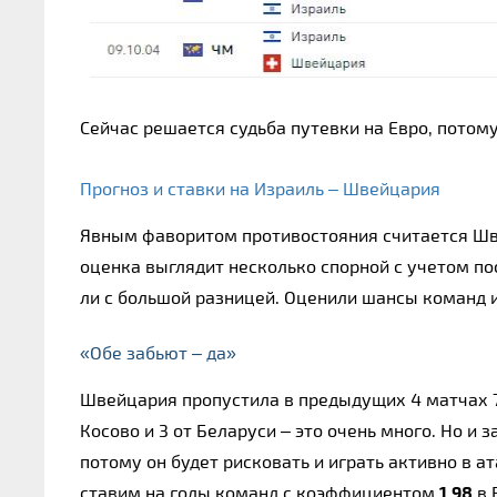
Сейчас решается судьба путевки на Евро, потом
Прогноз и ставки на Израиль – Швейцария
Явным фаворитом противостояния считается Шве
оценка выглядит несколько спорной с учетом пос
ли с большой разницей. Оценили шансы команд и
«Обе забьют – да»
Швейцария пропустила в предыдущих 4 матчах 7 г
Косово и 3 от Беларуси – это очень много. Но и 
потому он будет рисковать и играть активно в а
ставим на голы команд с коэффициентом 
1,98
 в