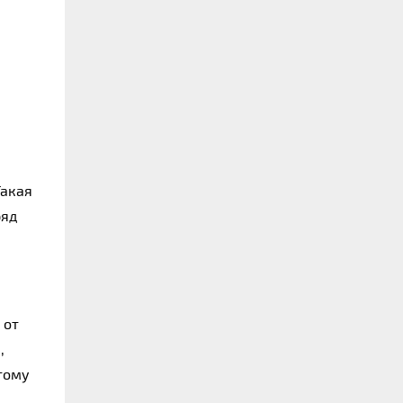
акая 
яд 
от 
 
тому 