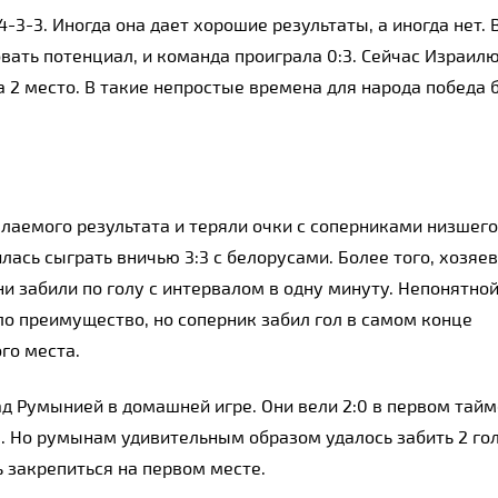
3-3. Иногда она дает хорошие результаты, а иногда нет. В
вать потенциал, и команда проиграла 0:3. Сейчас Израилю
 2 место. В такие непростые времена для народа победа б
аемого результата и теряли очки с соперниками низшего 
сь сыграть вничью 3:3 с белорусами. Более того, хозяев
и забили по голу с интервалом в одну минуту. Непонятной
ло преимущество, но соперник забил гол в самом конце 
го места.
д Румынией в домашней игре. Они вели 2:0 в первом тайме
 Но румынам удивительным образом удалось забить 2 гола
 закрепиться на первом месте.