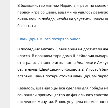
В большинстве матчах Израиль играет по схеме 4-
первой игре со швейцарцами не удалось реализо
очень нужна победа, чтобы не упустить шансы на
бы кстати.
Швейцария много потеряла очков
В последних матчах швейцарцы не достигали жел
класса. В прошлом туре дома Швейцария умудрила
отыгрались в конце игры, когда Аканджи и Амдун
была ничья Швейцарии с Косово 2:2. У гостей бы
встречи. Такие потери стоили швейцарцам перво
Казалось, швейцарцы все сделали для победы на
сохраняли преимущество до финального свистка.
последних минутах. Вновь упущена возможность