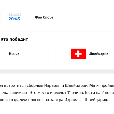
15.11.2023
20:45
Кто победит
Ничья
Швейцария
ря встретятся сборные Израиля и Швейцарии. Матч пройдет
ва занимают 3-е место и имеют 11 очков. Гости на 2 позиц
ше и создадим прогноз на завтра Израиль – Швейцария.