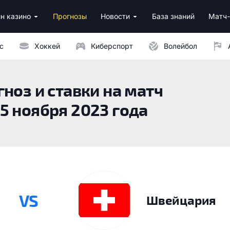
н казино
Прогнозы
Новости
База знаний
Матч-
ино
нусы за регистрацию
ным депозитом
с
Хоккей
Киберспорт
Волейбол
ноз и ставки на матч
5 ноября 2023 года
VS
Швейцария