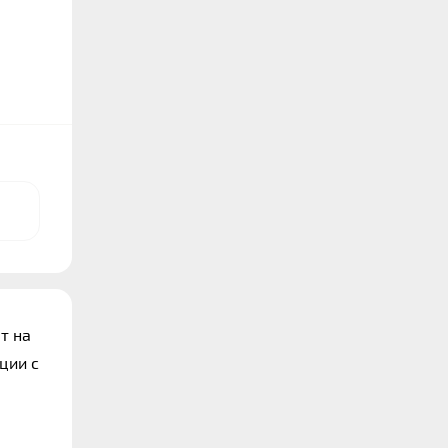
 на 
ии с 