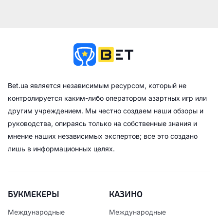
Bet.ua является независимым ресурсом, который не
контролируется каким-либо оператором азартных игр или
другим учреждением. Мы честно создаем наши обзоры и
руководства, опираясь только на собственные знания и
мнение наших независимых экспертов; все это создано
лишь в информационных целях.
БУКМЕКЕРЫ
КАЗИНО
Международные
Международные