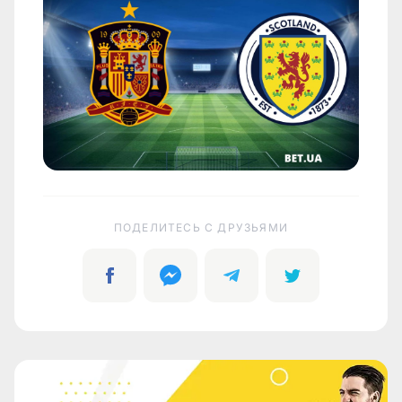
ПОДЕЛИТЕСЬ C ДРУЗЬЯМИ