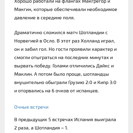
Хорошо работали на флангах Макгрегор и 
Макгин, которые обеспечивали необходимое 
давление в середине поля.
Драматично сложился матч Шотландии с 
Норвегией в Осло. В этот раз Холланд играл, 
он и забил гол. Но гости проявили характер и 
смогли отыграться на последних минутах и 
вырвать победу. Голами отличились Дайкс и 
Маклин. А потом было проще, шотландцы 
внушительно обыграли Грузию 2:0 и Кипр 3:0 
и оторвались на 6 очков от испанцев.
Очные встречи
В предыдущих 5 встречах Испания выиграла 
2 раза, а Шотландия – 1.