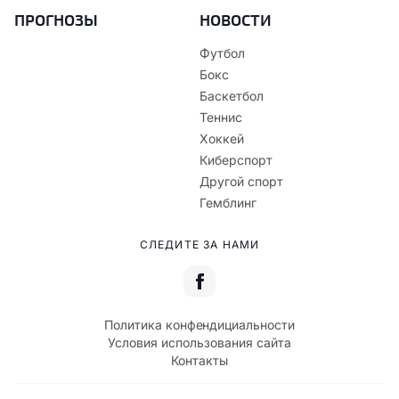
ПРОГНОЗЫ
НОВОСТИ
Футбол
Бокс
Баскетбол
Теннис
Хоккей
Киберспорт
Другой спорт
Гемблинг
СЛЕДИТЕ ЗА НАМИ
Политика конфендициальности
Условия использования сайта
Контакты