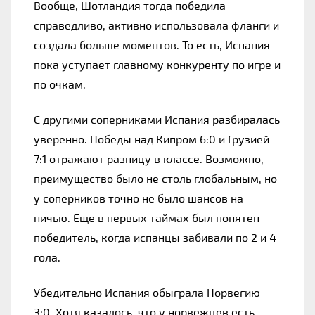
Вообще, Шотландия тогда победила 
справедливо, активно использовала фланги и 
создала больше моментов. То есть, Испания 
пока уступает главному конкуренту по игре и 
по очкам.
С другими соперниками Испания разбиралась 
уверенно. Победы над Кипром 6:0 и Грузией 
7:1 отражают разницу в классе. Возможно, 
преимущество было не столь глобальным, но 
у соперников точно не было шансов на 
ничью. Еще в первых таймах был понятен 
победитель, когда испанцы забивали по 2 и 4 
гола.
Убедительно Испания обыграла Норвегию 
3:0. Хотя казалось, что у норвежцев есть 