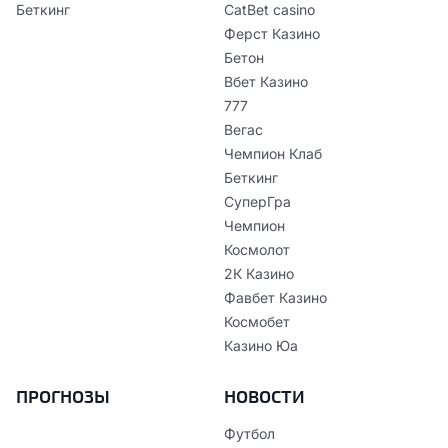
Беткинг
CatBet casino
Ферст Казино
Бетон
Вбет Казино
777
Вегас
Чемпион Клаб
Беткинг
СуперГра
Чемпион
Космолот
2К Казино
Фавбет Казино
Космобет
Казино Юа
ПРОГНОЗЫ
НОВОСТИ
Футбол