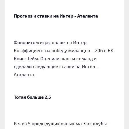
Прогноз и ставки на Интер - Аталанта
Фаворитом игры является Интер.
Коэффициент на победу миланцев – 2,16 в БК
Коинс Гейм. Оценили шансы команд и
сделали следующие ставки на Интер –
Аталанта.
Тотал больше 2,5
В 4 из 5 предыдущих очных матчах клубы