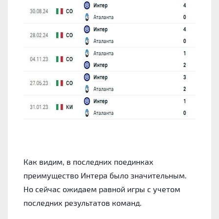
Как видим, в последних поединках
преимущество Интера было значительным.
Но сейчас ожидаем равной игры с учетом
последних результатов команд.