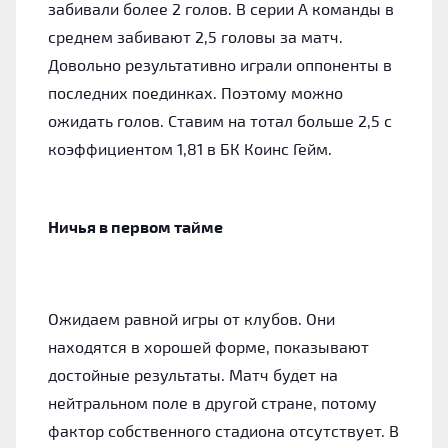
забивали более 2 голов. В серии А команды в
среднем забивают 2,5 головы за матч.
Довольно результативно играли оппоненты в
последних поединках. Поэтому можно
ожидать голов. Ставим на тотал больше 2,5 с
коэффициентом 1,81 в БК Коинс Гейм.
Ничья в первом тайме
Ожидаем равной игры от клубов. Они
находятся в хорошей форме, показывают
достойные результаты. Матч будет на
нейтральном поле в другой стране, потому
фактор собственного стадиона отсутствует. В