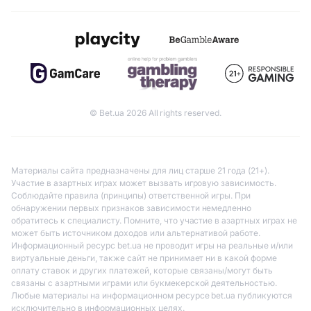
© Bet.ua 2026 All rights reserved.
Материалы сайта предназначены для лиц старше 21 года (21+).
Участие в азартных играх может вызвать игровую зависимость.
Соблюдайте правила (принципы) ответственной игры. При
обнаружении первых признаков зависимости немедленно
обратитесь к специалисту. Помните, что участие в азартных играх не
может быть источником доходов или альтернативой работе.
Информационный ресурс bet.ua не проводит игры на реальные и/или
виртуальные деньги, также сайт не принимает ни в какой форме
оплату ставок и других платежей, которые связаны/могут быть
связаны с азартными играми или букмекерской деятельностью.
Любые материалы на информационном ресурсе bet.ua публикуются
исключительно в информационных целях.