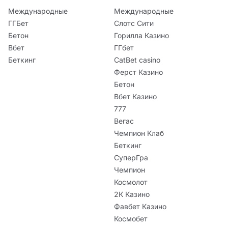
Международные
Международные
ГГБет
Слотс Сити
Бетон
Горилла Казино
Вбет
ГГбет
Беткинг
CatBet casino
Ферст Казино
Бетон
Вбет Казино
777
Вегас
Чемпион Клаб
Беткинг
СуперГра
Чемпион
Космолот
2К Казино
Фавбет Казино
Космобет