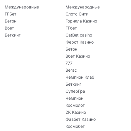
Международные
Международные
ГГБет
Слотс Сити
Бетон
Горилла Казино
Вбет
ГГбет
Беткинг
CatBet casino
Ферст Казино
Бетон
Вбет Казино
777
Вегас
Чемпион Клаб
Беткинг
СуперГра
Чемпион
Космолот
2К Казино
Фавбет Казино
Космобет