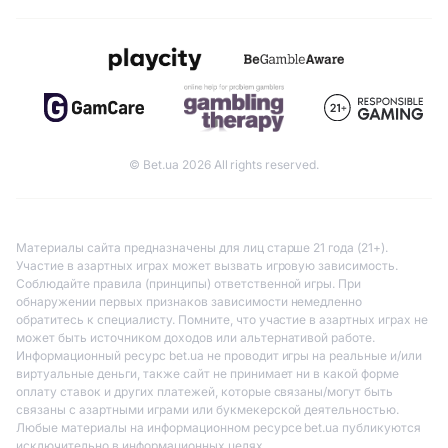
© Bet.ua 2026 All rights reserved.
Материалы сайта предназначены для лиц старше 21 года (21+).
Участие в азартных играх может вызвать игровую зависимость.
Соблюдайте правила (принципы) ответственной игры. При
обнаружении первых признаков зависимости немедленно
обратитесь к специалисту. Помните, что участие в азартных играх не
может быть источником доходов или альтернативой работе.
Информационный ресурс bet.ua не проводит игры на реальные и/или
виртуальные деньги, также сайт не принимает ни в какой форме
оплату ставок и других платежей, которые связаны/могут быть
связаны с азартными играми или букмекерской деятельностью.
Любые материалы на информационном ресурсе bet.ua публикуются
исключительно в информационных целях.