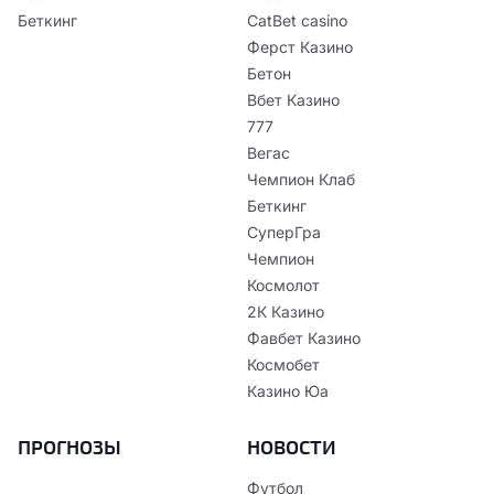
Беткинг
CatBet casino
Ферст Казино
Бетон
Вбет Казино
777
Вегас
Чемпион Клаб
Беткинг
СуперГра
Чемпион
Космолот
2К Казино
Фавбет Казино
Космобет
Казино Юа
ПРОГНОЗЫ
НОВОСТИ
Футбол