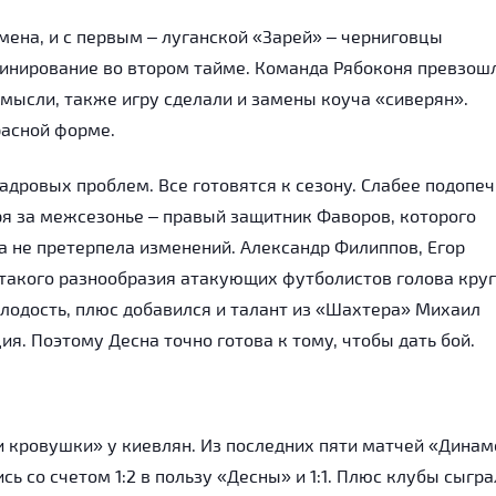
мена, и с первым – луганской «Зарей» – черниговцы
оминирование во втором тайме. Команда Рябоконя превзош
 мысли, также игру сделали и замены коуча «сиверян».
расной форме.
кадровых проблем. Все готовятся к сезону. Слабее подопе
ря за межсезонье – правый защитник Фаворов, которого
а не претерпела изменений. Александр Филиппов, Егор
т такого разнообразия атакующих футболистов голова кру
лодость, плюс добавился и талант из «Шахтера» Михаил
я. Поэтому Десна точно готова к тому, чтобы дать бой.
 кровушки» у киевлян. Из последних пяти матчей «Динам
ь со счетом 1:2 в пользу «Десны» и 1:1. Плюс клубы сыгра