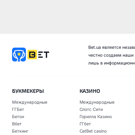
Bet.ua является неза
честно создаем наши 
лишь в информационн
БУКМЕКЕРЫ
КАЗИНО
Международные
Международные
ГГБет
Слотс Сити
Бетон
Горилла Казино
Вбет
ГГбет
Беткинг
CatBet casino