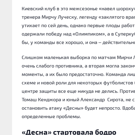
Киевский клуб в это межсезонье «навел шороху»
тренера Мирчу Луческу, легенду «заклятого вра
утихает по сей день, однако первые плоды рабо
одержали победу над «Олимпиком», а в Суперк
бы, у команды все хорошо, и она – действительно
Слишком маленькая выборка по матчам Мирчи Лу
очень слабого противника, а вторая могла зако
моменты, а их было предостаточно. Команда ли
схеме и новой роли для некоторых футболистов
центре защиты все еще никуда не делись. Прот
Томаш Кенджора и юный Александр Сирота, не с
остановить атаку «Десны» будет непросто. Вдоб
определенные проблемы.
«Десна» стартовала бодро