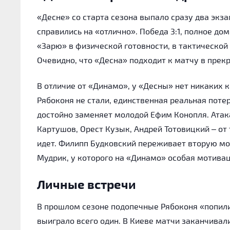
«Десне» со старта сезона выпало сразу два экза
справились на «отлично». Победа 3:1, полное д
«Зарю» в физической готовности, в тактической
Очевидно, что «Десна» подходит к матчу в прек
В отличие от «Динамо», у «Десны» нет никаких 
Рябоконя не стали, единственная реальная поте
достойно заменяет молодой Ефим Конопля. Атак
Картушов, Орест Кузык, Андрей Тотовицкий – о
идет. Филипп Будковский переживает вторую мо
Мудрик, у которого на «Динамо» особая мотиваци
Личные встречи
В прошлом сезоне подопечные Рябоконя «попили
выиграло всего один. В Киеве матчи заканчивалис