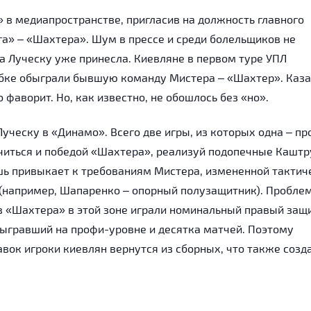
 в медиапространстве, пригласив на должность главного
га» – «Шахтера». Шум в прессе и среди болельщиков не
та Луческу уже принесла. Киевляне в первом туре УПЛ
убке обыграли бывшую команду Мистера – «Шахтер». Каза
 фаворит. Но, как известно, не обошлось без «но».
ческу в «Динамо». Всего две игры, из которых одна – пр
нчиться и победой «Шахтера», реализуй подопечные Каштр
шь привыкает к требованиям Мистера, измененной тактич
 (например, Шапаренко – опорный полузащитник). Пробле
ив «Шахтера» в этой зоне играли номинальный правый защ
ыгравший на профи-уровне и десятка матчей. Поэтому
авок игроки киевлян вернутся из сборных, что также созд