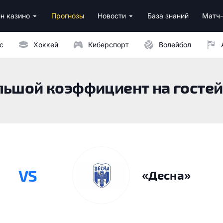
н казино
Прогнозы
Новости
База знаний
Матч-
ино
нусы за регистрацию
ным депозитом
с
Хоккей
Киберспорт
Волейбол
льшой коэффициент на гостей
VS
«Десна»