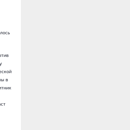
лось
отив
у
еской
мы в
итник
аст