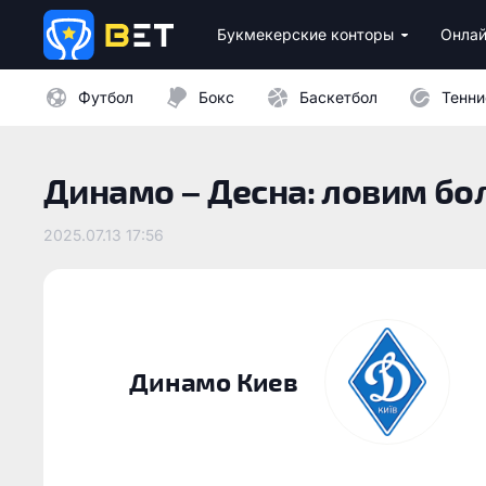
Букмекерские конторы
Онлай
Лицензионные букмекеры Украины
Лучшие провайдеры каз
Бездепозитные бо
Казино с минималь
Футбол
Бокс
Баскетбол
Тенни
Динамо – Десна: ловим бо
2025.07.13 17:56
Динамо Киев