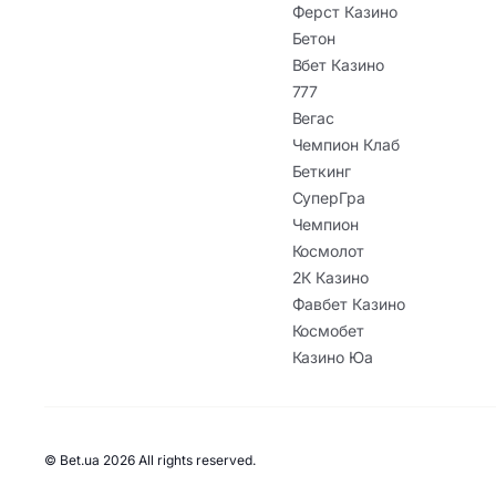
Ферст Казино
Бетон
Вбет Казино
777
Вегас
Чемпион Клаб
Беткинг
СуперГра
Чемпион
Космолот
2К Казино
Фавбет Казино
Космобет
Казино Юа
© Bet.ua 2026 All rights reserved.