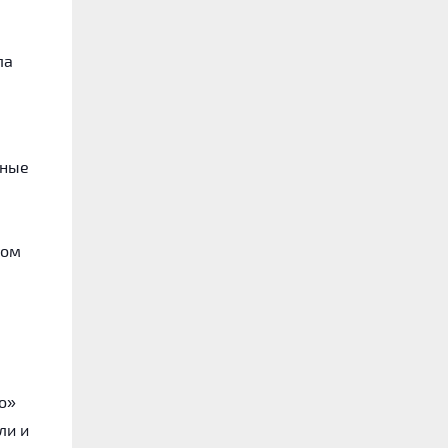
ла
чные
гом
о»
ли и