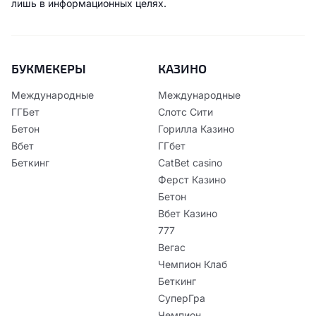
лишь в информационных целях.
БУКМЕКЕРЫ
КАЗИНО
Международные
Международные
ГГБет
Слотс Сити
Бетон
Горилла Казино
Вбет
ГГбет
Беткинг
CatBet casino
Ферст Казино
Бетон
Вбет Казино
777
Вегас
Чемпион Клаб
Беткинг
СуперГра
Чемпион