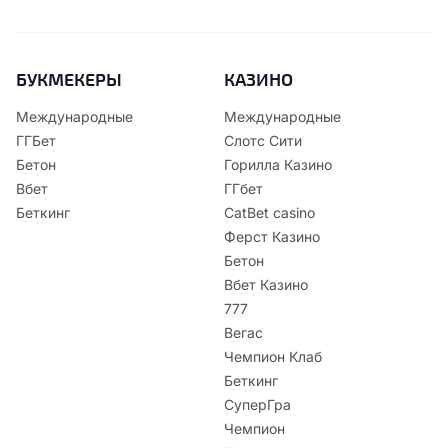
БУКМЕКЕРЫ
КАЗИНО
Международные
Международные
ГГБет
Слотс Сити
Бетон
Горилла Казино
Вбет
ГГбет
Беткинг
CatBet casino
Ферст Казино
Бетон
Вбет Казино
777
Вегас
Чемпион Клаб
Беткинг
СуперГра
Чемпион