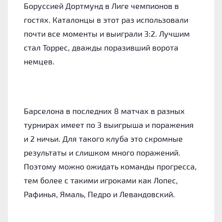
Боруссией Дортмунд в Лиге чемпионов в
гостях. Каталонцы в этот раз использовали
почти все моменты и выиграли 3:2. Лучшим
стал Торрес, дважды поразивший ворота
немцев.
Барселона в последних 8 матчах в разных
турнирах имеет по 3 выигрыша и поражения
и 2 ничьи. Для такого клуба это скромные
результаты и слишком много поражений.
Поэтому можно ожидать команды прогресса,
тем более с такими игроками как Лопес,
Рафинья, Ямаль, Педро и Левандовский.