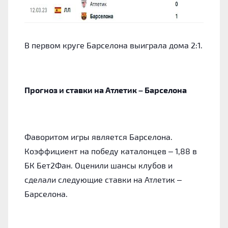
В первом круге Барселона выиграла дома 2:1.
Прогноз и ставки на Атлетик – Барселона
Фаворитом игры является Барселона.
Коэффициент на победу каталонцев – 1,88 в
БК Бет2Фан. Оценили шансы клубов и
сделали следующие ставки на Атлетик –
Барселона.