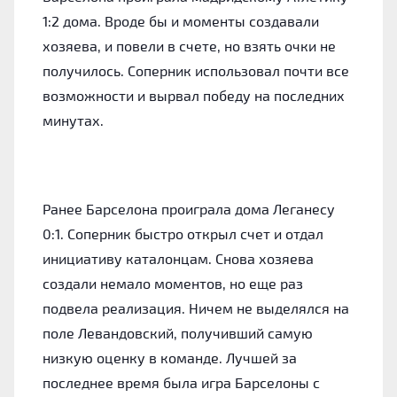
1:2 дома. Вроде бы и моменты создавали
хозяева, и повели в счете, но взять очки не
получилось. Соперник использовал почти все
возможности и вырвал победу на последних
минутах.
Ранее Барселона проиграла дома Леганесу
0:1. Соперник быстро открыл счет и отдал
инициативу каталонцам. Снова хозяева
создали немало моментов, но еще раз
подвела реализация. Ничем не выделялся на
поле Левандовский, получивший самую
низкую оценку в команде. Лучшей за
последнее время была игра Барселоны с