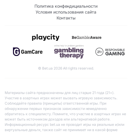
Политика конфендициальности
Условия использования сайта
Контакты
© Bet.ua 2026 All rights reserved.
Материалы сайта предназначены для лиц старше 21 года (21+).
Участие в азартных играх может вызвать игровую зависимость.
Соблюдайте правила (принципы) ответственной игры. При
обнаружении первых признаков зависимости немедленно
обратитесь к специалисту. Помните, что участие в азартных играх не
может быть источником доходов или альтернативой работе.
Информационный ресурс bet.ua не проводит игры на реальные и/или
виртуальные деньги, также сайт не принимает ни в какой форме