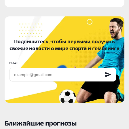
Подпишитесь, чтобы первыми получать
свежие новости о мире спорта и гемблинга
EMAIL
Ближайшие прогнозы