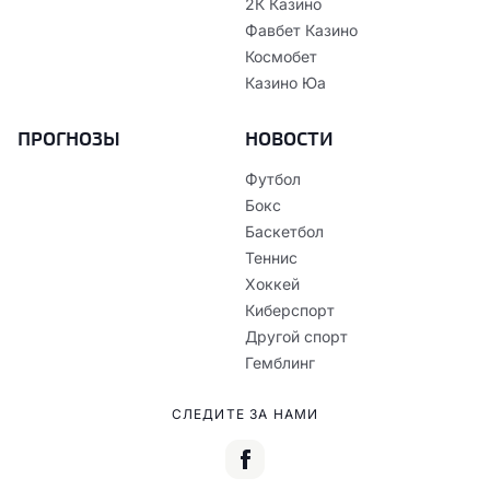
2К Казино
Фавбет Казино
Космобет
Казино Юа
ПРОГНОЗЫ
НОВОСТИ
Футбол
Бокс
Баскетбол
Теннис
Хоккей
Киберспорт
Другой спорт
Гемблинг
СЛЕДИТЕ ЗА НАМИ