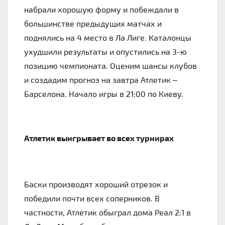
набрали хорошую форму и побеждали в
большинстве предыдущих матчах и
поднялись на 4 место в Ла Лиге. Каталонцы
ухудшили результаты и опустились на 3-ю
позицию чемпионата. Оценим шансы клубов
и создадим прогноз на завтра Атлетик –
Барселона.
Начало игры в 21:00 по Киеву.
Атлетик выигрывает во всех турнирах
Баски производят хороший отрезок и
победили почти всех соперников. В
частности, Атлетик обыграл дома Реал 2:1 в