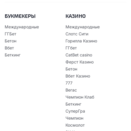
БУКМЕКЕРЫ
КАЗИНО
Международные
Международные
ГГБет
Слотс Сити
Бетон
Горилла Казино
Вбет
ГГбет
Беткинг
CatBet casino
Ферст Казино
Бетон
Вбет Казино
777
Вегас
Чемпион Клаб
Беткинг
СуперГра
Чемпион
Космолот