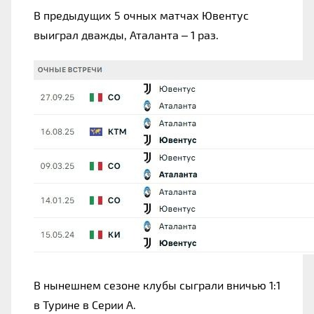
В предыдущих 5 очных матчах Ювентус
выиграл дважды, Аталанта – 1 раз.
В нынешнем сезоне клубы сыграли вничью 1:1
в Турине в Серии А.