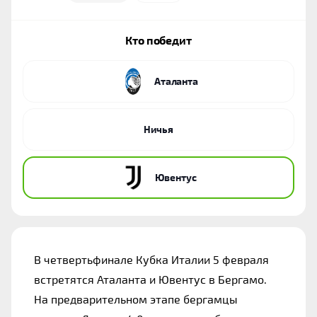
Кто победит
Аталанта
Ничья
Ювентус
В четвертьфинале Кубка Италии 5 февраля
встретятся Аталанта и Ювентус в Бергамо.
На предварительном этапе бергамцы