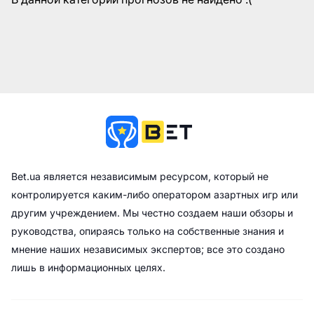
Bet.ua является независимым ресурсом, который не
контролируется каким-либо оператором азартных игр или
другим учреждением. Мы честно создаем наши обзоры и
руководства, опираясь только на собственные знания и
мнение наших независимых экспертов; все это создано
лишь в информационных целях.