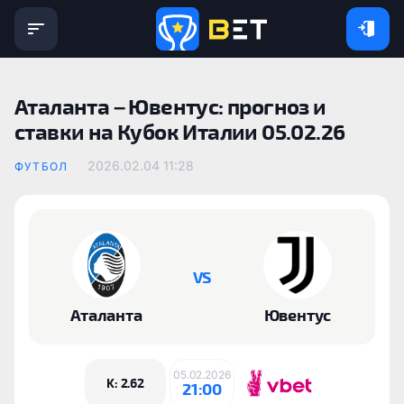
Аталанта – Ювентус: прогноз и
ставки на Кубок Италии 05.02.26
2026.02.04 11:28
ФУТБОЛ
VS
Аталанта
Ювентус
05.02.2026
K: 2.62
21:00