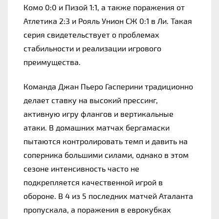
Комо 0:0 и Пизой 1:1, а также поражения от
Атлетика 2:3 и Рояль Унион СЖ 0:1 в Ли. Такая
серия свидетельствует о проблемах
стабильности и реализации игрового
преимущества.
Команда Джан Пьеро Гасперини традиционно
делает ставку на высокий прессинг,
активную игру флангов и вертикальные
атаки. В домашних матчах бергамаски
пытаются контролировать темп и давить на
соперника большими силами, однако в этом
сезоне интенсивность часто не
подкрепляется качественной игрой в
обороне. В 4 из 5 последних матчей Аталанта
пропускала, а поражения в еврокубках