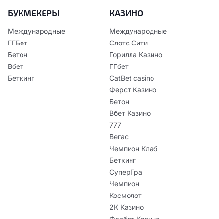
БУКМЕКЕРЫ
КАЗИНО
Международные
Международные
ГГБет
Слотс Сити
Бетон
Горилла Казино
Вбет
ГГбет
Беткинг
CatBet casino
Ферст Казино
Бетон
Вбет Казино
777
Вегас
Чемпион Клаб
Беткинг
СуперГра
Чемпион
Космолот
2К Казино
Фавбет Казино