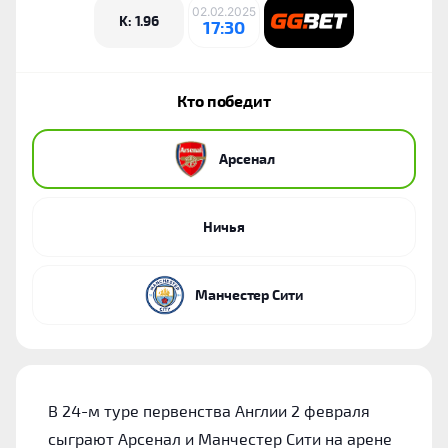
02.02.2025
K: 1.96
17:30
Кто победит
Арсенал
Ничья
Манчестер Сити
В 24-м туре первенства Англии 2 февраля
сыграют Арсенал и Манчестер Сити на арене