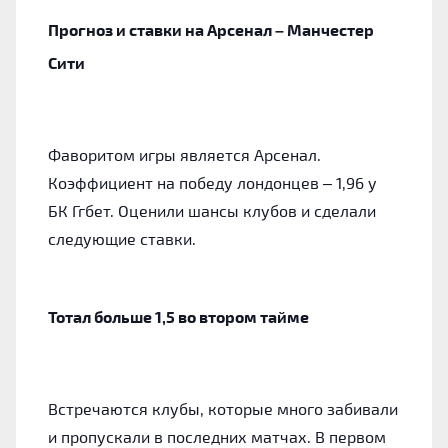
Прогноз и ставки на Арсенал – Манчестер
Сити
Фаворитом игры является Арсенал.
Коэффициент на победу лондонцев – 1,96 у
БК Ггбет. Оценили шансы клубов и сделали
следующие ставки.
Тотал больше 1,5 во втором тайме
Встречаются клубы, которые много забивали
и пропускали в последних матчах. В первом