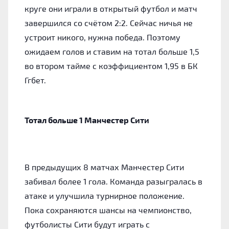
круге они играли в открытый футбол и матч
завершился со счётом 2:2. Сейчас ничья не
устроит никого, нужна победа. Поэтому
ожидаем голов и ставим на тотал больше 1,5
во втором тайме с коэффициентом 1,95 в БК
Ггбет.
Тотал больше 1 Манчестер Сити
В предыдущих 8 матчах Манчестер Сити
забивал более 1 гола. Команда разыгралась в
атаке и улучшила турнирное положение.
Пока сохраняются шансы на чемпионство,
футболисты Сити будут играть с