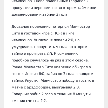
чемпионов. Снова подопечные Гвардиолы
пропустили первыми, но во втором тайме они
доминировали и забили 3 гола.
Досадное поражение потерпел Манчестер
Сити в гостевой игре с ПСЖ в Лиге
чемпионов. Англичане повели 2:0, но
умудрились пропустить 4 гола во втором
тайме и проиграть 2:4. К сожалению,
подобное случалось не раз в этом сезоне.
Ранее Манчестер Сити уверенно обыграл в
гостях Ипсвич 6:0, забив по 3 гола в каждом
тайме. Упустил Манчестер победу в гостях в
матче с Брэдфордом, выигрывая 2:0.
Соперник забил 2 гола в течение 8 минут и
сменил счет на 2:2.