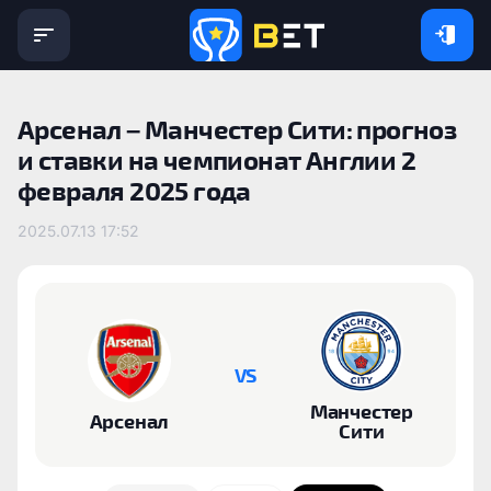
Арсенал – Манчестер Сити: прогноз
и ставки на чемпионат Англии 2
февраля 2025 года
2025.07.13 17:52
VS
Манчестер
Арсенал
Сити