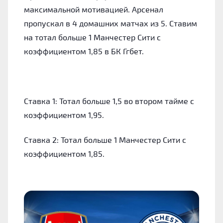
максимальной мотивацией. Арсенал
пропускал в 4 домашних матчах из 5. Ставим
на тотал больше 1 Манчестер Сити с
коэффициентом 1,85 в БК Ггбет.
Ставка 1: Тотал больше 1,5 во втором тайме с
коэффициентом 1,95.
Ставка 2: Тотал больше 1 Манчестер Сити с
коэффициентом 1,85.