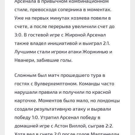
Арсенала в привычном комбинационном
стиле, превосходя соперника в моментах.
Уже на первых минутах хозяева повели в
счете, а после перерыва увеличили счет до
3:0. В гостевой игре с Жироной Арсенал
также владел инициативой и выиграл 2:1.
Лучшими стали игроки атаки Жоржинью и
Нванери, забившие голы.
Сложным был матч прошедшего тура в
гостях с Вулверхемптоном. Команды часто
нарушали правила и получили по красной
карточке. Моментов было мало, но лондонцы
создали результативную атаку и вырвали
победу 1:0. Утратил Арсенал победу в
домашней игре с Астон Виллой, сыграв 2:2.
Хотя вел в счете 2:0 после голов Мартинелли