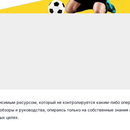
висимым ресурсом, который не контролируется каким-либо опе
обзоры и руководства, опираясь только на собственные знания
ых целях.