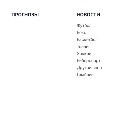
ПРОГНОЗЫ
НОВОСТИ
Футбол
Бокс
Баскетбол
Теннис
Хоккей
Киберспорт
Другой спорт
Гемблинг