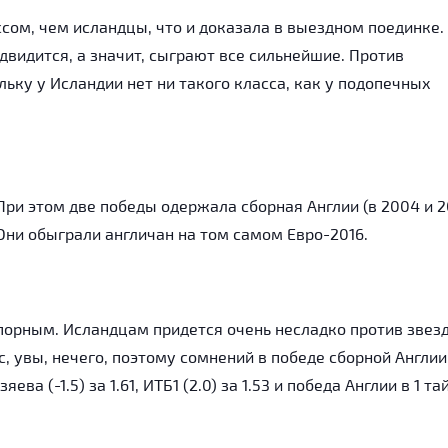
ссом, чем исландцы, что и доказала в выездном поединке.
видится, а значит, сыграют все сильнейшие. Против
льку у Исландии нет ни такого класса, как у подопечных
ри этом две победы одержала сборная Англии (в 2004 и 
 Они обыграли англичан на том самом Евро-2016.
порным. Исландцам придется очень несладко против звез
, увы, нечего, поэтому сомнений в победе сборной Англии
ва (-1.5) за 1.61, ИТБ1 (2.0) за 1.53 и победа Англии в 1 т