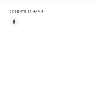
СЛЕДИТЕ ЗА НАМИ